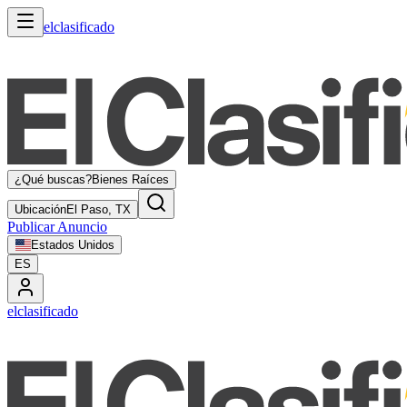
elclasificado
¿Qué buscas?
Bienes Raíces
Ubicación
El Paso, TX
Publicar Anuncio
Estados Unidos
ES
elclasificado