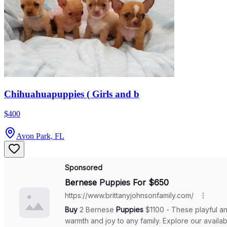
Chihuahuapuppies ( Girls and b
$400
Avon Park, FL