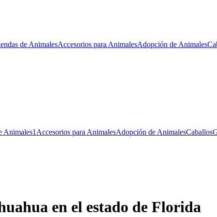
iendas de Animales
Accesorios para Animales
Adopción de Animales
Ca
e Animales
1
Accesorios para Animales
Adopción de Animales
Caballos
G
huahua en el estado de Florida