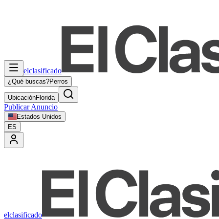
elclasificado
¿Qué buscas?
Perros
Ubicación
Florida
Publicar Anuncio
Estados Unidos
ES
elclasificado