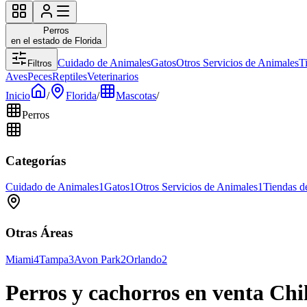
Perros
en el estado de Florida
Cuidado de Animales
Gatos
Otros Servicios de Animales
T
Filtros
Aves
Peces
Reptiles
Veterinarios
Inicio
/
Florida
/
Mascotas
/
Perros
Categorías
Cuidado de Animales
1
Gatos
1
Otros Servicios de Animales
1
Tiendas d
Otras Áreas
Miami
4
Tampa
3
Avon Park
2
Orlando
2
Perros y cachorros en venta Chi