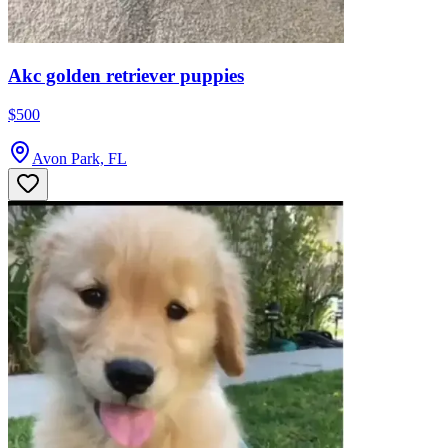
Akc golden retriever puppies
$500
Avon Park, FL