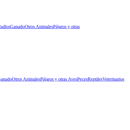
ballos
Ganado
Otros Animales
Pájaros y otras
anado
Otros Animales
Pájaros y otras Aves
Peces
Reptiles
Veterinarios