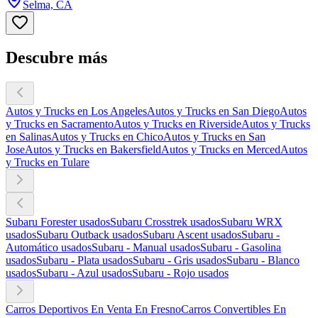
Selma, CA
Descubre más
Autos y Trucks en Los Angeles
Autos y Trucks en San Diego
Autos
y Trucks en Sacramento
Autos y Trucks en Riverside
Autos y Trucks
en Salinas
Autos y Trucks en Chico
Autos y Trucks en San
Jose
Autos y Trucks en Bakersfield
Autos y Trucks en Merced
Autos
y Trucks en Tulare
Subaru Forester usados
Subaru Crosstrek usados
Subaru WRX
usados
Subaru Outback usados
Subaru Ascent usados
Subaru -
Automático usados
Subaru - Manual usados
Subaru - Gasolina
usados
Subaru - Plata usados
Subaru - Gris usados
Subaru - Blanco
usados
Subaru - Azul usados
Subaru - Rojo usados
Carros Deportivos En Venta En Fresno
Carros Convertibles En