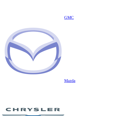
GMC
Mazda