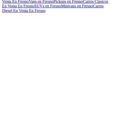
Venta En Fresno
Vans en Fresno
Pickups en Fresno
Carros Clasicos
En Venta En Fresno
SUVs en Fresno
Minivans en Fresno
Carros
Diesel En Venta En Fresno