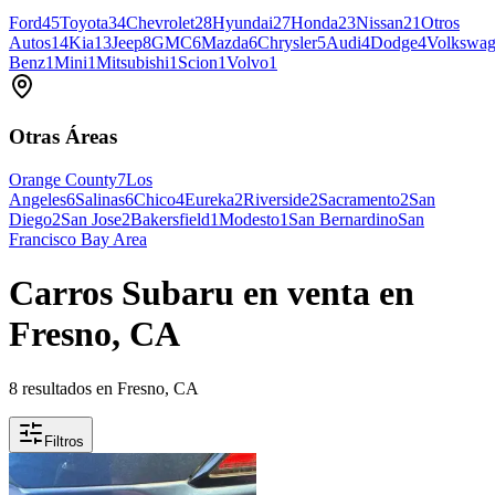
Ford
45
Toyota
34
Chevrolet
28
Hyundai
27
Honda
23
Nissan
21
Otros
Autos
14
Kia
13
Jeep
8
GMC
6
Mazda
6
Chrysler
5
Audi
4
Dodge
4
Volkswa
Benz
1
Mini
1
Mitsubishi
1
Scion
1
Volvo
1
Otras Áreas
Orange County
7
Los
Angeles
6
Salinas
6
Chico
4
Eureka
2
Riverside
2
Sacramento
2
San
Diego
2
San Jose
2
Bakersfield
1
Modesto
1
San Bernardino
San
Francisco Bay Area
Carros Subaru en venta en
Fresno, CA
8 resultados en Fresno, CA
Filtros