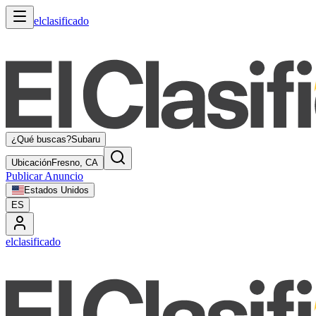
elclasificado
¿Qué buscas?
Subaru
Ubicación
Fresno, CA
Publicar Anuncio
Estados Unidos
ES
elclasificado