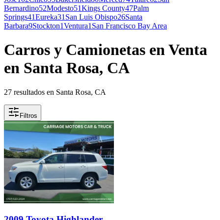
Bernardino
52
Modesto
51
Kings County
47
Palm
Springs
41
Eureka
31
San Luis Obispo
26
Santa
Barbara
9
Stockton
1
Ventura
1
San Francisco Bay Area
Carros y Camionetas en Venta
en Santa Rosa, CA
27 resultados en Santa Rosa, CA
Filtros
2009 Toyota Highlander