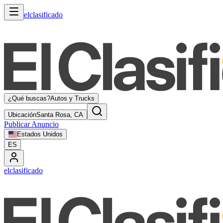
elclasificado
¿Qué buscas?
Autos y Trucks
Ubicación
Santa Rosa, CA
Publicar Anuncio
Estados Unidos
ES
elclasificado