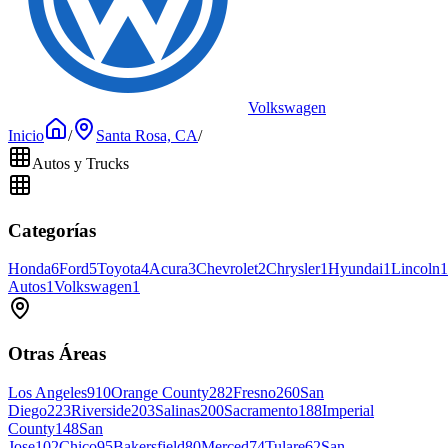
Volkswagen
Inicio
/
Santa Rosa, CA
/
Autos y Trucks
Categorías
Honda
6
Ford
5
Toyota
4
Acura
3
Chevrolet
2
Chrysler
1
Hyundai
1
Lincoln
1
Autos
1
Volkswagen
1
Otras Áreas
Los Angeles
910
Orange County
282
Fresno
260
San
Diego
223
Riverside
203
Salinas
200
Sacramento
188
Imperial
County
148
San
Jose
102
Chico
95
Bakersfield
80
Merced
74
Tulare
62
San