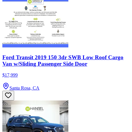
Ford Transit 2019 150 3dr SWB Low Roof Cargo
Van w/Sliding Passenger Side Door
$17,999
Santa Rosa, CA