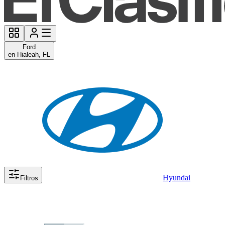
Ford
en Hialeah, FL
Hyundai
Filtros