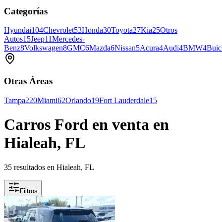
Categorías
Hyundai
104
Chevrolet
53
Honda
30
Toyota
27
Kia
25
Otros
Autos
15
Jeep
11
Mercedes-
Benz
8
Volkswagen
8
GMC
6
Mazda
6
Nissan
5
Acura
4
Audi
4
BMW
4
Buic
Otras Áreas
Tampa
220
Miami
62
Orlando
19
Fort Lauderdale
15
Carros Ford en venta en
Hialeah, FL
35 resultados en Hialeah, FL
Filtros