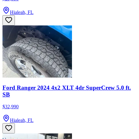
Hialeah, FL
Ford Ranger 2024 4x2 XLT 4dr SuperCrew 5.0 ft.
SB
$32,990
Hialeah, FL