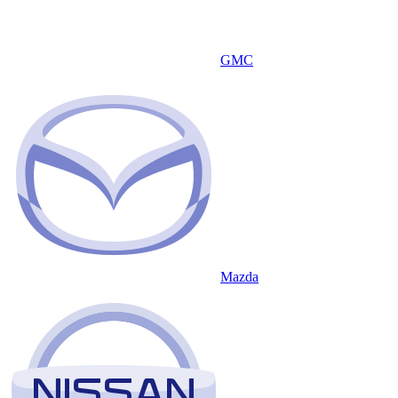
GMC
Mazda