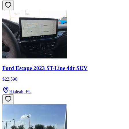
Ford Escape 2023 ST-Line 4dr SUV
$22,590
Hialeah, FL