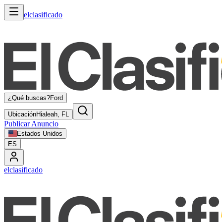
elclasificado
¿Qué buscas?
Ford
Ubicación
Hialeah, FL
Publicar Anuncio
Estados Unidos
ES
elclasificado