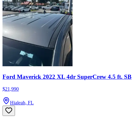
Ford Maverick 2022 XL 4dr SuperCrew 4.5 ft. SB
$21,990
Hialeah, FL