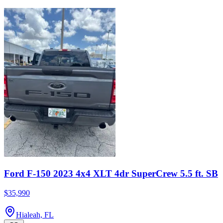
Ford F-150 2023 4x4 XLT 4dr SuperCrew 5.5 ft. SB
$35,990
Hialeah, FL