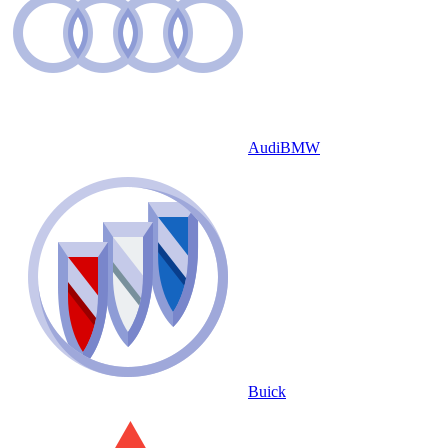
Audi
BMW
Buick