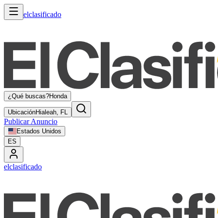
elclasificado
¿Qué buscas?
Honda
Ubicación
Hialeah, FL
Publicar Anuncio
Estados Unidos
ES
elclasificado