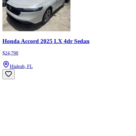
Honda Accord 2025 LX 4dr Sedan
$24,798
Hialeah, FL