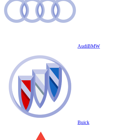
Audi
BMW
Buick