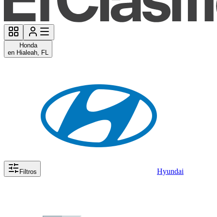
Honda
en Hialeah, FL
Hyundai
Filtros