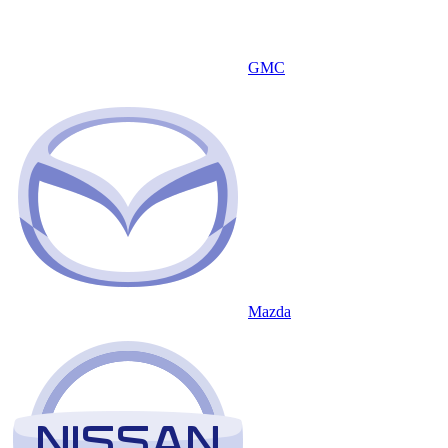
GMC
Mazda