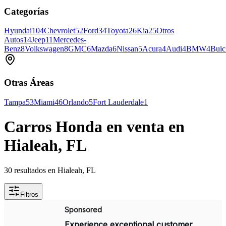
Categorías
Hyundai
104
Chevrolet
52
Ford
34
Toyota
26
Kia
25
Otros
Autos
14
Jeep
11
Mercedes-
Benz
8
Volkswagen
8
GMC
6
Mazda
6
Nissan
5
Acura
4
Audi
4
BMW
4
Buic
Otras Áreas
Tampa
53
Miami
46
Orlando
5
Fort Lauderdale
1
Carros Honda en venta en
Hialeah, FL
30 resultados en Hialeah, FL
Filtros