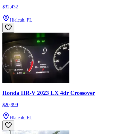
$32,432
Hialeah, FL
Honda HR-V 2023 LX 4dr Crossover
$20,999
Hialeah, FL