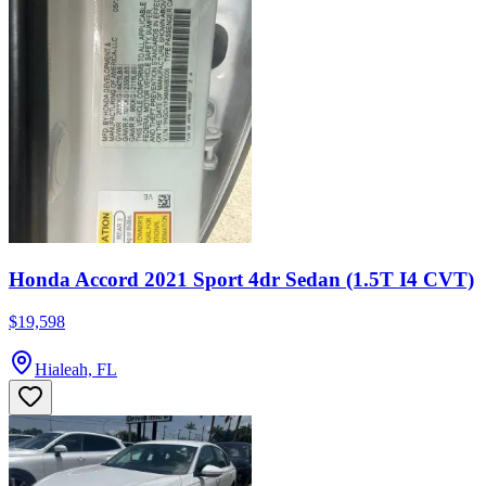
Honda Accord 2021 Sport 4dr Sedan (1.5T I4 CVT)
$19,598
Hialeah, FL