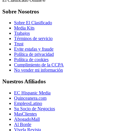
El Clasificado Online®
Sobre Nosotros
Sobre El Clasificado
Media Kits
Trabajos
Términos de servicio
Trust
Evite estafas y fraude
Política de privacidad
Política de cookies
Cumplimiento de la CCPA
No vender mi información
Nuestros Afiliados
EC Hispanic Media
Quinceanera.com
EmpleosLatino
Su Socio de Negocios
MasClientes
AbogadoMall
Al Borde
Vivela Revista