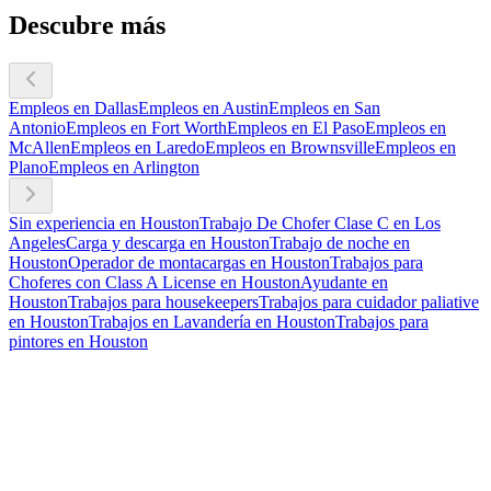
Descubre más
Empleos en Dallas
Empleos en Austin
Empleos en San
Antonio
Empleos en Fort Worth
Empleos en El Paso
Empleos en
McAllen
Empleos en Laredo
Empleos en Brownsville
Empleos en
Plano
Empleos en Arlington
Sin experiencia en Houston
Trabajo De Chofer Clase C en Los
Angeles
Carga y descarga en Houston
Trabajo de noche en
Houston
Operador de montacargas en Houston
Trabajos para
Choferes con Class A License en Houston
Ayudante en
Houston
Trabajos para housekeepers
Trabajos para cuidador paliative
en Houston
Trabajos en Lavandería en Houston
Trabajos para
pintores en Houston