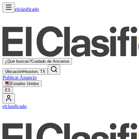
elclasificado
¿Qué buscas?
Cuidado de Ancianos
Ubicación
Houston, TX
Publicar Anuncio
Estados Unidos
ES
elclasificado