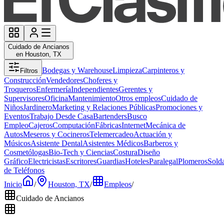
Cuidado de Ancianos
en Houston, TX
Bodegas y Warehouse
Limpieza
Carpinteros y
Filtros
Construcción
Vendedores
Choferes y
Troqueros
Enfermería
Independientes
Gerentes y
Supervisores
Oficina
Mantenimiento
Otros empleos
Cuidado de
Niños
Jardinero
Marketing y Relaciones Públicas
Promociones y
Eventos
Trabajo Desde Casa
Bartenders
Busco
Empleo
Cajeros
Computación
Fábricas
Internet
Mecánica de
Autos
Meseros y Cocineros
Telemercadeo
Actuación y
Músicos
Asistente Dental
Asistentes Médicos
Barberos y
Cosmetólogas
Bio-Tech y Ciencias
Costura
Diseño
Gráfico
Electricistas
Escritores
Guardias
Hoteles
Paralegal
Plomeros
Sold
de Teléfonos
Inicio
/
Houston, TX
/
Empleos
/
Cuidado de Ancianos