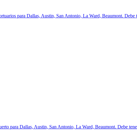
rtuarios para Dallas, Austin, San Antonio, La Ward, Beaumont. Debe te
uerto para Dallas, Austin, San Antonio, La Ward, Beaumont. Debe tener