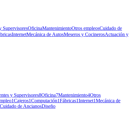
y Supervisores
Oficina
Mantenimiento
Otros empleos
Cuidado de
bricas
Internet
Mecánica de Autos
Meseros y Cocineros
Actuación y
ntes y Supervisores
8
Oficina
7
Mantenimiento
4
Otros
mpleo
1
Cajeros
1
Computación
1
Fábricas
1
Internet
1
Mecánica de
Cuidado de Ancianos
Diseño