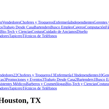
ón
Vendedores
Choferes y Troqueros
Enfermería
Independientes
Gerentes 
os
Trabajo Desde Casa
Bartenders
Busco Empleo
Cajeros
Computación
Fá
s
Bio-Tech y Ciencias
Costura
Cuidado de Ancianos
Diseño
adores
Tapicero
Técnicos de Teléfonos
ndedores
22
Choferes y Troqueros
13
Enfermería
13
Independientes
10
Gere
cas
3
Promociones y Eventos
3
Trabajo Desde Casa
2
Bartenders
1
Busco E
istentes Médicos
Barberos y Cosmetólogas
Bio-Tech y Ciencias
Costura
adores
Tapicero
Técnicos de Teléfonos
 Houston, TX