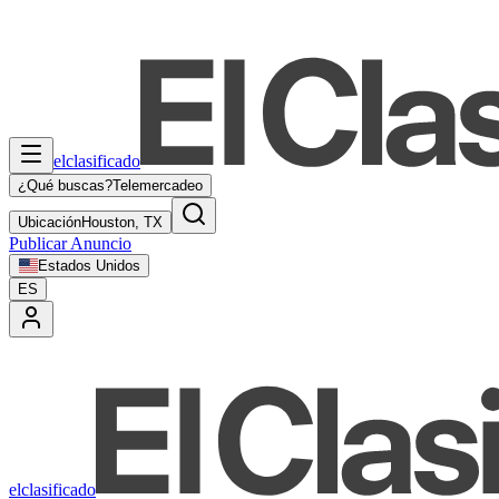
elclasificado
¿Qué buscas?
Telemercadeo
Ubicación
Houston, TX
Publicar Anuncio
Estados Unidos
ES
elclasificado