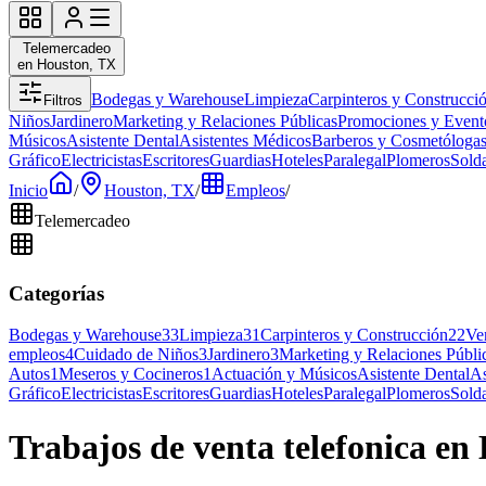
Telemercadeo
en Houston, TX
Bodegas y Warehouse
Limpieza
Carpinteros y Construcci
Filtros
Niños
Jardinero
Marketing y Relaciones Públicas
Promociones y Event
Músicos
Asistente Dental
Asistentes Médicos
Barberos y Cosmetóloga
Gráfico
Electricistas
Escritores
Guardias
Hoteles
Paralegal
Plomeros
Sold
Inicio
/
Houston, TX
/
Empleos
/
Telemercadeo
Categorías
Bodegas y Warehouse
33
Limpieza
31
Carpinteros y Construcción
22
Ve
empleos
4
Cuidado de Niños
3
Jardinero
3
Marketing y Relaciones Públi
Autos
1
Meseros y Cocineros
1
Actuación y Músicos
Asistente Dental
As
Gráfico
Electricistas
Escritores
Guardias
Hoteles
Paralegal
Plomeros
Sold
Trabajos de venta telefonica en