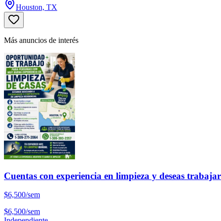
Houston, TX
Más anuncios de interés
Cuentas con experiencia en limpieza y deseas trabaja
$6,500/sem
$6,500/sem
Independiente