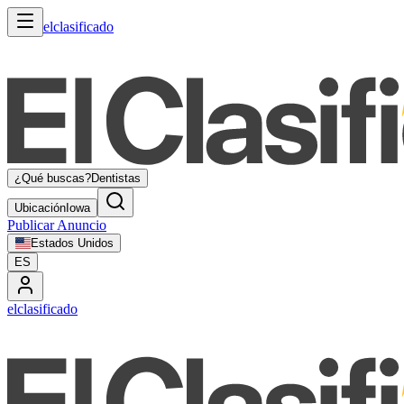
elclasificado
¿Qué buscas?
Dentistas
Ubicación
Iowa
Publicar Anuncio
Estados Unidos
ES
elclasificado