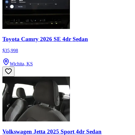
Toyota Camry 2026 SE 4dr Sedan
$35,998
Wichita, KS
Volkswagen Jetta 2025 Sport 4dr Sedan