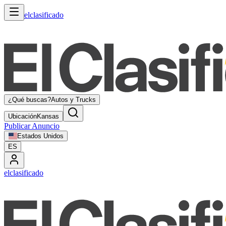
elclasificado
¿Qué buscas?
Autos y Trucks
Ubicación
Kansas
Publicar Anuncio
Estados Unidos
ES
elclasificado