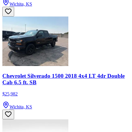
Wichita, KS
Chevrolet Silverado 1500 2018 4x4 LT 4dr Double
Cab 6.5 ft. SB
$25,982
Wichita, KS