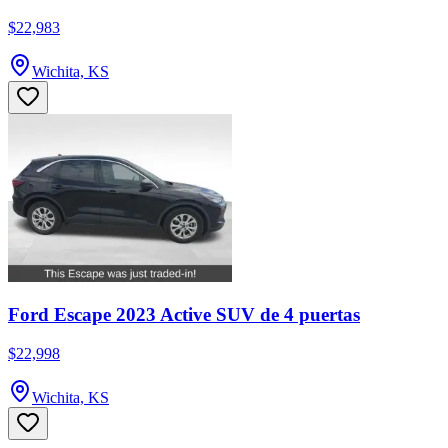
$22,983
Wichita, KS
Ford Escape 2023 Active SUV de 4 puertas
$22,998
Wichita, KS