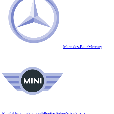
Mercedes-Benz
Mercury
Mini
Oldsmobile
Plymouth
Pontiac
Saturn
Scion
Suzuki