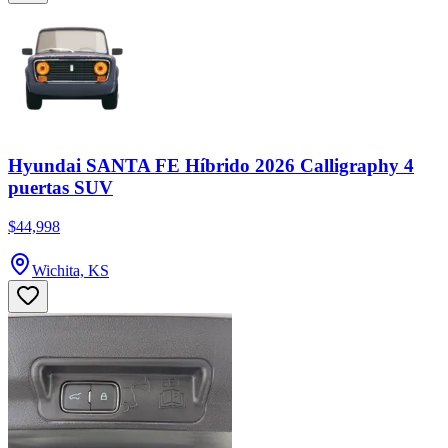
Hyundai SANTA FE Híbrido 2026 Calligraphy 4
puertas SUV
$44,998
Wichita, KS