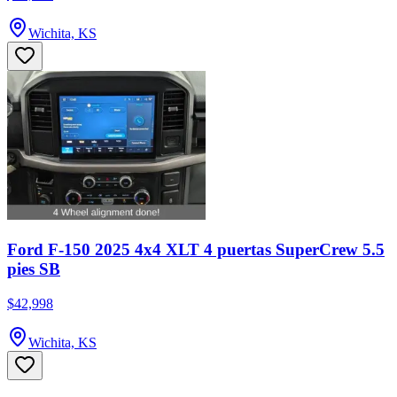
Wichita, KS
Ford F-150 2025 4x4 XLT 4 puertas SuperCrew 5.5
pies SB
$42,998
Wichita, KS