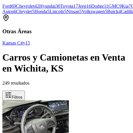
Ford
69
Chevrolet
42
Hyundai
30
Toyota
17
Jeep
16
Dodge
11
GMC
9
Kia
7
O
Autos
6
Chrysler
5
Honda
5
Lincoln
5
Nissan
5
Volkswagen
5
Buick
4
Cadill
Otras Áreas
Kansas City
15
Carros y Camionetas en Venta
en Wichita, KS
249 resultados
Filtros