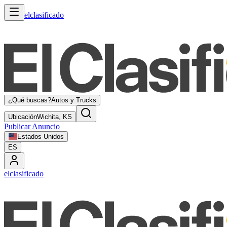
elclasificado
¿Qué buscas?
Autos y Trucks
Ubicación
Wichita, KS
Publicar Anuncio
Estados Unidos
ES
elclasificado