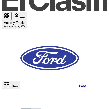
Autos y Trucks
en Wichita, KS
Ford
Filtros