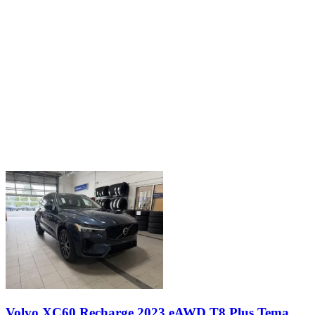
Volvo XC60 Recharge 2023 eAWD T8 Plus Tema