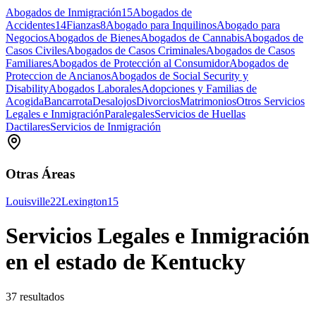
Abogados de Inmigración
15
Abogados de
Accidentes
14
Fianzas
8
Abogado para Inquilinos
Abogado para
Negocios
Abogados de Bienes
Abogados de Cannabis
Abogados de
Casos Civiles
Abogados de Casos Criminales
Abogados de Casos
Familiares
Abogados de Protección al Consumidor
Abogados de
Proteccion de Ancianos
Abogados de Social Security y
Disability
Abogados Laborales
Adopciones y Familias de
Acogida
Bancarrota
Desalojos
Divorcios
Matrimonios
Otros Servicios
Legales e Inmigración
Paralegales
Servicios de Huellas
Dactilares
Servicios de Inmigración
Otras Áreas
Louisville
22
Lexington
15
Servicios Legales e Inmigración
en el estado de Kentucky
37 resultados