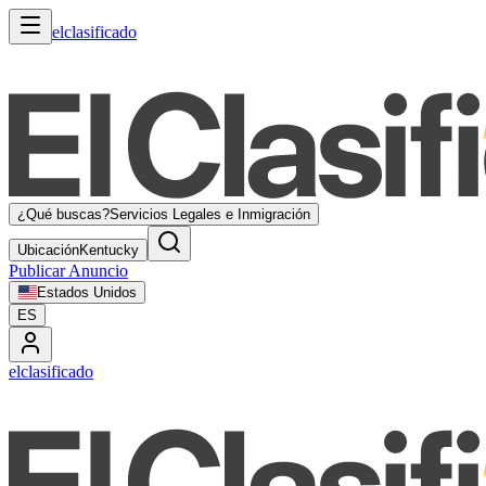
elclasificado
¿Qué buscas?
Servicios Legales e Inmigración
Ubicación
Kentucky
Publicar Anuncio
Estados Unidos
ES
elclasificado