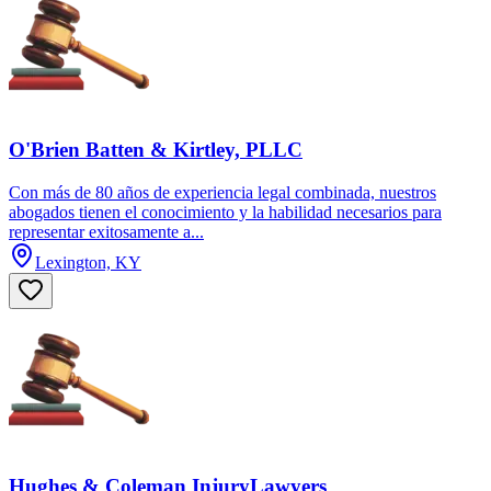
O'Brien Batten & Kirtley, PLLC
Con más de 80 años de experiencia legal combinada, nuestros
abogados tienen el conocimiento y la habilidad necesarios para
representar exitosamente a...
Lexington, KY
Hughes & Coleman InjuryLawyers