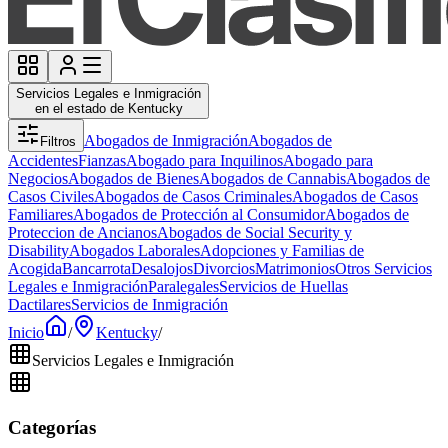
Servicios Legales e Inmigración
en el estado de Kentucky
Abogados de Inmigración
Abogados de
Filtros
Accidentes
Fianzas
Abogado para Inquilinos
Abogado para
Negocios
Abogados de Bienes
Abogados de Cannabis
Abogados de
Casos Civiles
Abogados de Casos Criminales
Abogados de Casos
Familiares
Abogados de Protección al Consumidor
Abogados de
Proteccion de Ancianos
Abogados de Social Security y
Disability
Abogados Laborales
Adopciones y Familias de
Acogida
Bancarrota
Desalojos
Divorcios
Matrimonios
Otros Servicios
Legales e Inmigración
Paralegales
Servicios de Huellas
Dactilares
Servicios de Inmigración
Inicio
/
Kentucky
/
Servicios Legales e Inmigración
Categorías