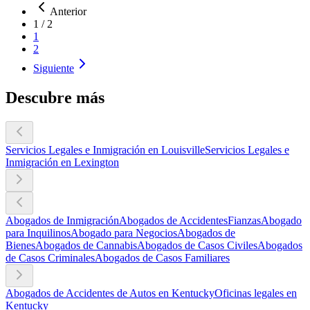
Anterior
1
/
2
1
2
Siguiente
Descubre más
Servicios Legales e Inmigración en Louisville
Servicios Legales e
Inmigración en Lexington
Abogados de Inmigración
Abogados de Accidentes
Fianzas
Abogado
para Inquilinos
Abogado para Negocios
Abogados de
Bienes
Abogados de Cannabis
Abogados de Casos Civiles
Abogados
de Casos Criminales
Abogados de Casos Familiares
Abogados de Accidentes de Autos en Kentucky
Oficinas legales en
Kentucky