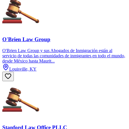
O'Brien Law Group
O'Brien Law Group y sus Abogados de Inmigración están al
servicio de todas las comunidades de inmigrantes en todo el mundo,
desde México hasta Maurit...
Louisville, KY
Stanford Law Office PLLC