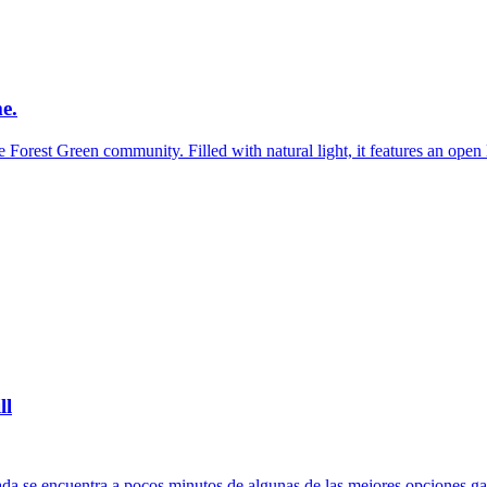
e.
Forest Green community. Filled with natural light, it features an open 
ll
ada se encuentra a pocos minutos de algunas de las mejores opciones ga