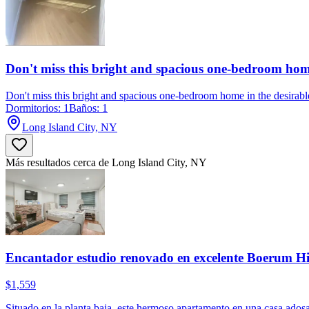
Don't miss this bright and spacious one-bedroom hom
Don't miss this bright and spacious one-bedroom home in the desirable 
Dormitorios: 1
Baños: 1
Long Island City, NY
Más resultados cerca de Long Island City, NY
Encantador estudio renovado en excelente Boerum Hi
$1,559
Situado en la planta baja, este hermoso apartamento en una casa ados