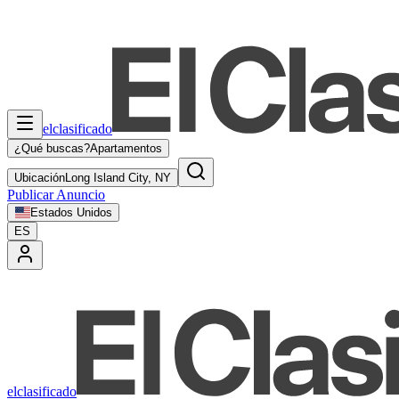
elclasificado
¿Qué buscas?
Apartamentos
Ubicación
Long Island City, NY
Publicar Anuncio
Estados Unidos
ES
elclasificado