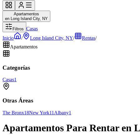
Apartamentos
en Long Island City, NY
Casas
Filtros
Inicio
/
Long Island City, NY
/
Rentas
/
Apartamentos
Categorías
Casas
1
Otras Áreas
The Bronx
18
New York
11
Albany
1
Apartamentos Para Rentar en L