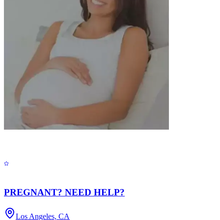
PREGNANT? NEED HELP?
Los Angeles, CA