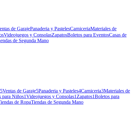
entas de Garaje
Panaderia y Pasteles
Carniceria
Materiales de
os
Videojuegos y Consolas
Zapatos
Boletos para Eventos
Casas de
iendas de Segunda Mano
5
Ventas de Garaje
5
Panaderia y Pasteles
4
Carniceria
3
Materiales de
 para Niños
1
Videojuegos y Consolas
1
Zapatos
1
Boletos para
Tiendas de Ropa
Tiendas de Segunda Mano