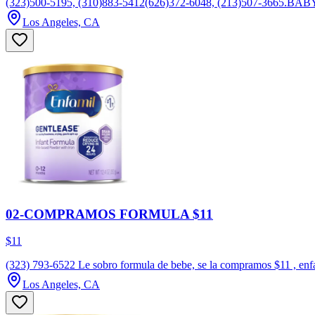
(323)500-5195, (310)883-5412(626)372-6048, (213)507-36
Los Angeles, CA
02-COMPRAMOS FORMULA $11
$11
(323) 793-6522 Le sobro formula de bebe, se la compramos $11 , enf
Los Angeles, CA