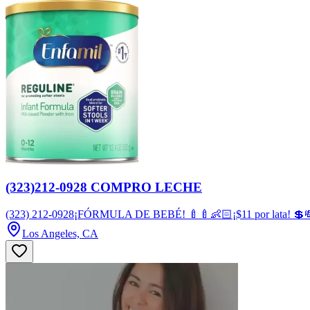
(323)212-0928 COMPRO LECHE
(323) 212-0928¡FÓRMULA DE BEBÉ! 🍼🍼👶🏻¡$11 por lata! 💲
Los Angeles, CA