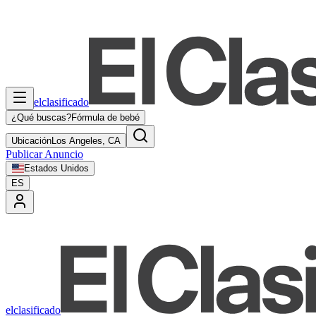
elclasificado
¿Qué buscas?
Fórmula de bebé
Ubicación
Los Angeles, CA
Publicar Anuncio
Estados Unidos
ES
elclasificado