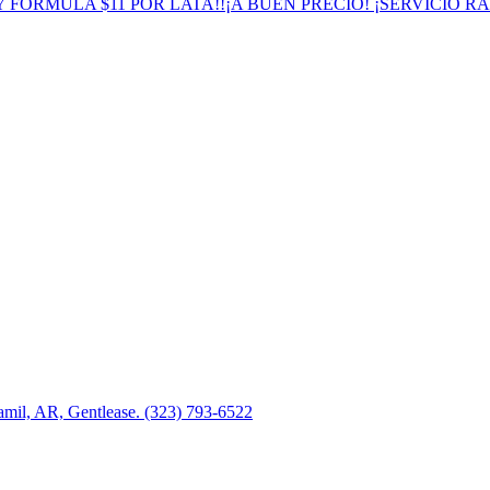
65.BABY FÓRMULA $11 POR LATA!!¡A BUEN PRECIO! ¡SERVICIO 
amil, AR, Gentlease. (323) 793-6522