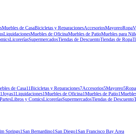
s
Muebles de Casa
Bicicletas y Reparaciones
Accesorios
Mayoreo
Ropa
V
as
Liquidaciones
Muebles de Oficina
Muebles de Patio
Muebles para Niñ
omics
Licorerías
Supermercados
Tiendas de Descuento
Tiendas de Ropa
T
bles de Casa
11
Bicicletas y Reparaciones
7
Accesorios
5
Mayoreo
5
Ropa
1
Joyas
1
Liquidaciones
1
Muebles de Oficina
1
Muebles de Patio
1
Muebles
Partes
Libros y Comics
Licorerías
Supermercados
Tiendas de Descuento
lm Springs
1
San Bernardino
1
San Diego
1
San Francisco Bay Area