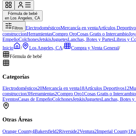
Fórmula de bebé
en Los Angeles, CA
Electrodomésticos
Mercancía en venta
Artículos Deportivo
Filtros
construccion
Herramientas
Compro Oro
Cosas Gratis o Intercambio
Joy
Empeño
Colchones
Jetskis
Juguetes
Lanchas, Botes y Partes
Libros y C
Inicio
/
Los Angeles, CA
/
Compra y Venta General
/
Fórmula de bebé
Categorías
Electrodomésticos
20
Mercancía en venta
18
Artículos Deportivos
12
Mue
construccion
3
Herramientas
2
Compro Oro
1
Cosas Gratis o Intercambio
Eventos
Casas de Empeño
Colchones
Jetskis
Juguetes
Lanchas, Botes y 
Otras Áreas
Orange County
4
Bakersfield
2
Riverside
2
Ventura
2
Imperial County
1
Pa