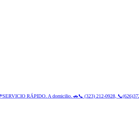
💸SERVICIO RÁPIDO. A domicilio. 🚗📞 (323) 212-0928, 📞(626