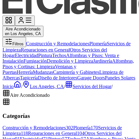
Aire Acondicionado
en Los Angeles, CA
Construcción y Remodelaciones
Plomería
Servicios de
Filtros
Limpieza
Reparaciones en General
Otros Servicios del
Hogar
Electricidad
Pintura
Techos
Alfombras y Pisos: Venta e
Instalación
Fumigación
Demolición y Limpieza
Jardinería
Alfombras,
Pisos y Cortinas: Limpieza
Ventanas y
Puertas
Herrería
Mudanzas
Carpintería y Gabinetes
Limpieza de
Albercas
Tapicería
Diseño de Interiores
Garage Doors
Paneles Solares
Inicio
/
Los Angeles, CA
/
Servicios del Hogar
/
Aire Acondicionado
Categorías
Construcción y Remodelaciones
302
Plomería
170
Servicios de
Limpieza
118
Reparaciones en General
104
Otros Servicios del
Hogar
91
Electricidad
71
Pintura
57
Techos
57
Alfombras y Pisos: Venta