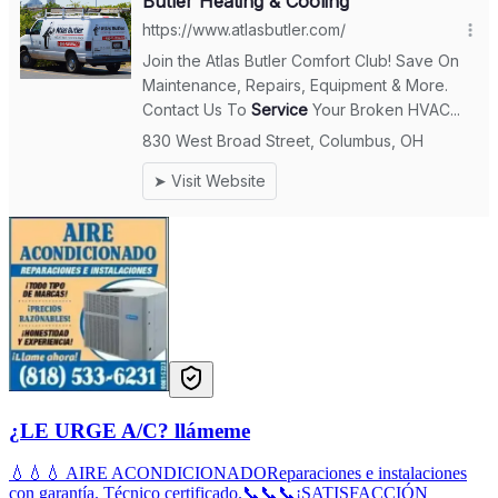
¿LE URGE A/C? llámeme
💧💧💧 AIRE ACONDICIONADOReparaciones e instalaciones
con garantía. Técnico certificado.📞📞📞¡SATISFACCIÓN