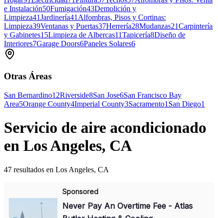
e Instalación
50
Fumigación
43
Demolición y
Limpieza
41
Jardinería
41
Alfombras, Pisos y Cortinas:
Limpieza
39
Ventanas y Puertas
37
Herrería
28
Mudanzas
21
Carpintería
y Gabinetes
15
Limpieza de Albercas
11
Tapicería
8
Diseño de
Interiores
7
Garage Doors
6
Paneles Solares
6
Otras Áreas
San Bernardino
12
Riverside
8
San Jose
6
San Francisco Bay
Area
5
Orange County
4
Imperial County
3
Sacramento
1
San Diego
1
Servicio de aire acondicionado
en Los Angeles, CA
47 resultados en Los Angeles, CA