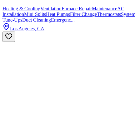
Heating & CoolingVentilationFurnace RepairMaintenanceAC
InstallationMini-SplitsHeat PumpsFilter ChangeThermostatsSystem
Tune-UpsDuct CleaningEmergenc...
Los Angeles, CA