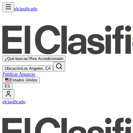
elclasificado
¿Qué buscas?
Aire Acondicionado
Ubicación
Los Angeles, CA
Publicar Anuncio
Estados Unidos
ES
elclasificado