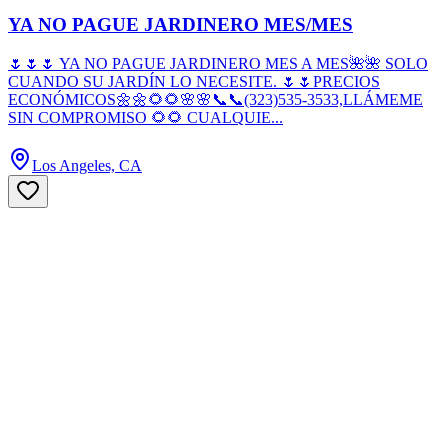
YA NO PAGUE JARDINERO MES/MES
🌷🌷🌷 YA NO PAGUE JARDINERO MES A MES🌺🌺 SOLO
CUANDO SU JARDÍN LO NECESITE. 🌷🌷PRECIOS
ECONÓMICOS🌼🌼🌻🌻🌸🌸📞📞(323)535-3533,LLÁMEME
SIN COMPROMISO 🌻🌻 CUALQUIE...
Los Angeles, CA