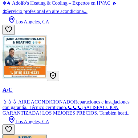
❄️🔥 Adolfo’s Heating & Cooling – Expertos en HVAC 🔥
❄️Servicio profesional en aire acondiciona...
Los Angeles, CA
A/C
💧💧💧 AIRE ACONDICIONADOReparaciones e instalaciones
con garantía. Técnico certificado.📞📞📞¡SATISFACCIÓN
GARANTIZADA! LOS MEJORES PRECIOS. También heati...
Los Angeles, CA