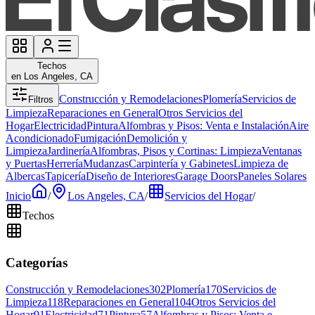
Techos
en Los Angeles, CA
Construcción y Remodelaciones
Plomería
Servicios de
Filtros
Limpieza
Reparaciones en General
Otros Servicios del
Hogar
Electricidad
Pintura
Alfombras y Pisos: Venta e Instalación
Aire
Acondicionado
Fumigación
Demolición y
Limpieza
Jardinería
Alfombras, Pisos y Cortinas: Limpieza
Ventanas
y Puertas
Herrería
Mudanzas
Carpintería y Gabinetes
Limpieza de
Albercas
Tapicería
Diseño de Interiores
Garage Doors
Paneles Solares
Inicio
/
Los Angeles, CA
/
Servicios del Hogar
/
Techos
Categorías
Construcción y Remodelaciones
302
Plomería
170
Servicios de
Limpieza
118
Reparaciones en General
104
Otros Servicios del
Hogar
91
Electricidad
71
Pintura
57
Alfombras y Pisos: Venta e