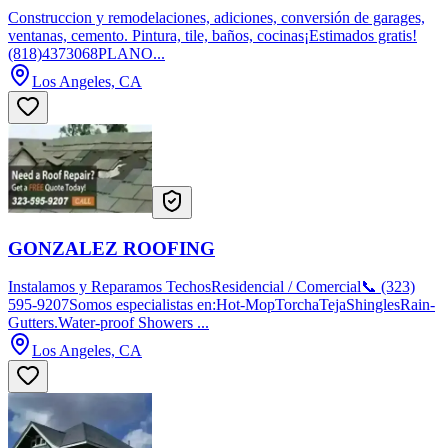
Construccion y remodelaciones, adiciones, conversión de garages,
ventanas, cemento. Pintura, tile, baños, cocinas¡Estimados gratis!
(818)4373068PLANO...
Los Angeles, CA
GONZALEZ ROOFING
Instalamos y Reparamos TechosResidencial / Comercial📞 (323)
595-9207Somos especialistas en:Hot-MopTorchaTejaShinglesRain-
Gutters.Water-proof Showers ...
Los Angeles, CA