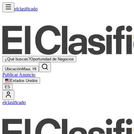
elclasificado
¿Qué buscas?
Oportunidad de Negocios
Ubicación
Maui, HI
Publicar Anuncio
Estados Unidos
ES
elclasificado