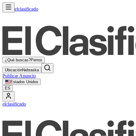
elclasificado
¿Qué buscas?
Perros
Ubicación
Nebraska
Publicar Anuncio
Estados Unidos
ES
elclasificado