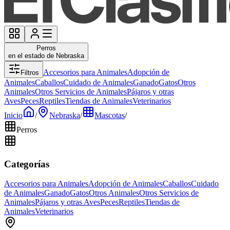
Perros
en el estado de Nebraska
Accesorios para Animales
Adopción de
Filtros
Animales
Caballos
Cuidado de Animales
Ganado
Gatos
Otros
Animales
Otros Servicios de Animales
Pájaros y otras
Aves
Peces
Reptiles
Tiendas de Animales
Veterinarios
Inicio
/
Nebraska
/
Mascotas
/
Perros
Categorías
Accesorios para Animales
Adopción de Animales
Caballos
Cuidado
de Animales
Ganado
Gatos
Otros Animales
Otros Servicios de
Animales
Pájaros y otras Aves
Peces
Reptiles
Tiendas de
Animales
Veterinarios