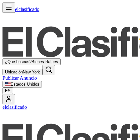
elclasificado
¿Qué buscas?
Bienes Raíces
Ubicación
New York
Publicar Anuncio
Estados Unidos
ES
elclasificado