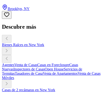
Brooklyn, NY
Descubre más
Bienes Raíces en New York
Agentes
Venta de Casas
Casas en Foreclosure
Casas
Nuevas
Inspectores de Casas
Open House
Servicios de
Termitas
Tasadores de Casa
Venta de Apartamentos
Venta de Casas
Móviles
Casas de 2 recámaras en New York