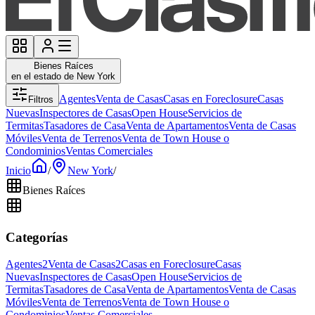
Bienes Raíces
en el estado de New York
Agentes
Venta de Casas
Casas en Foreclosure
Casas
Filtros
Nuevas
Inspectores de Casas
Open House
Servicios de
Termitas
Tasadores de Casa
Venta de Apartamentos
Venta de Casas
Móviles
Venta de Terrenos
Venta de Town House o
Condominios
Ventas Comerciales
Inicio
/
New York
/
Bienes Raíces
Categorías
Agentes
2
Venta de Casas
2
Casas en Foreclosure
Casas
Nuevas
Inspectores de Casas
Open House
Servicios de
Termitas
Tasadores de Casa
Venta de Apartamentos
Venta de Casas
Móviles
Venta de Terrenos
Venta de Town House o
Condominios
Ventas Comerciales