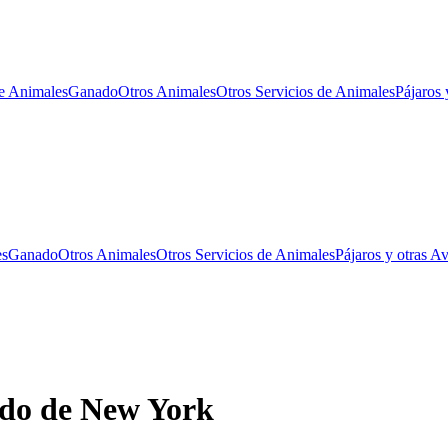
e Animales
Ganado
Otros Animales
Otros Servicios de Animales
Pájaros 
es
Ganado
Otros Animales
Otros Servicios de Animales
Pájaros y otras A
ado de New York