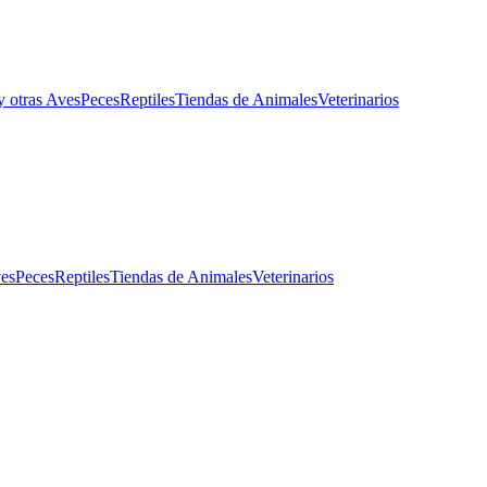
y otras Aves
Peces
Reptiles
Tiendas de Animales
Veterinarios
ves
Peces
Reptiles
Tiendas de Animales
Veterinarios