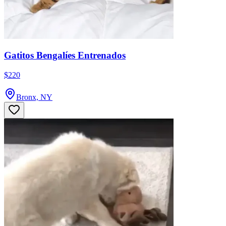
Gatitos Bengalíes Entrenados
$220
Bronx, NY