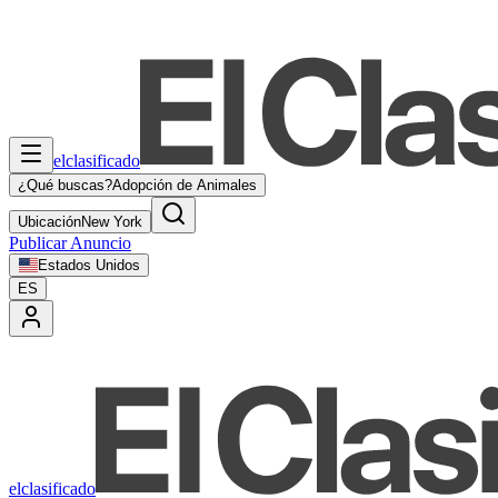
elclasificado
¿Qué buscas?
Adopción de Animales
Ubicación
New York
Publicar Anuncio
Estados Unidos
ES
elclasificado