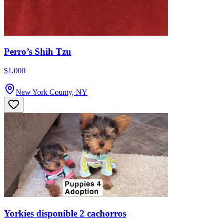
Perro’s Shih Tzu
$1,000
New York County, NY
Yorkies disponible 2 cachorros