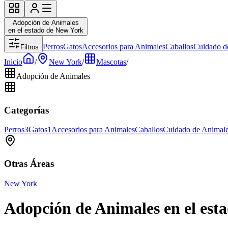
Adopción de Animales
en el estado de New York
Perros
Gatos
Accesorios para Animales
Caballos
Cuidado d
Filtros
Inicio
/
New York
/
Mascotas
/
Adopción de Animales
Categorías
Perros
3
Gatos
1
Accesorios para Animales
Caballos
Cuidado de Animal
Otras Áreas
New York
Adopción de Animales en el est