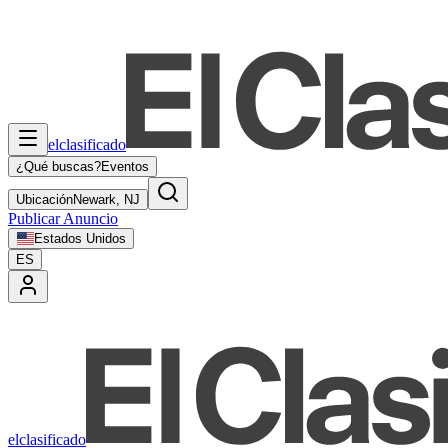
elclasificado
¿Qué buscas?
Eventos
Ubicación
Newark, NJ
Publicar Anuncio
Estados Unidos
ES
elclasificado