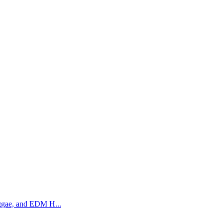
eggae, and EDM H...