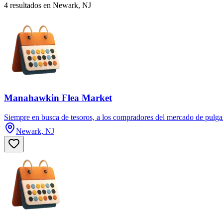
4 resultados en Newark, NJ
Manahawkin Flea Market
Siempre en busca de tesoros, a los compradores del mercado de pulgas le
Newark, NJ