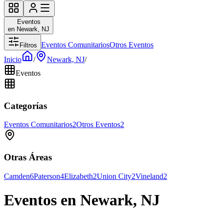
Eventos
en Newark, NJ
Eventos Comunitarios
Otros Eventos
Filtros
Inicio
/
Newark, NJ
/
Eventos
Categorías
Eventos Comunitarios
2
Otros Eventos
2
Otras Áreas
Camden
6
Paterson
4
Elizabeth
2
Union City
2
Vineland
2
Eventos en Newark, NJ