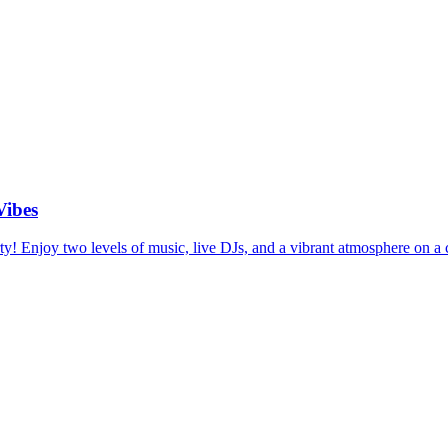
Vibes
y! Enjoy two levels of music, live DJs, and a vibrant atmosphere on a c