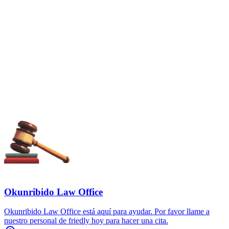
Okunribido Law Office
Okunribido Law Office está aquí para ayudar. Por favor llame a
nuestro personal de friedly hoy para hacer una cita.