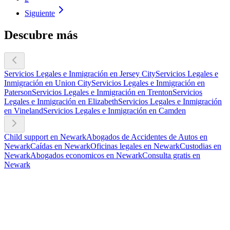
Siguiente
Descubre más
Servicios Legales e Inmigración en Jersey City
Servicios Legales e
Inmigración en Union City
Servicios Legales e Inmigración en
Paterson
Servicios Legales e Inmigración en Trenton
Servicios
Legales e Inmigración en Elizabeth
Servicios Legales e Inmigración
en Vineland
Servicios Legales e Inmigración en Camden
Child support en Newark
Abogados de Accidentes de Autos en
Newark
Caídas en Newark
Oficinas legales en Newark
Custodias en
Newark
Abogados economicos en Newark
Consulta gratis en
Newark