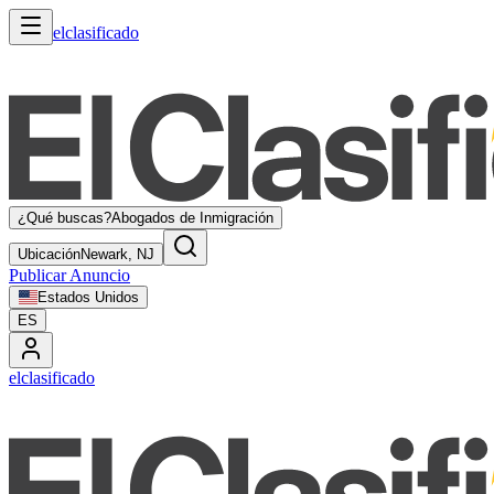
elclasificado
¿Qué buscas?
Abogados de Inmigración
Ubicación
Newark, NJ
Publicar Anuncio
Estados Unidos
ES
elclasificado