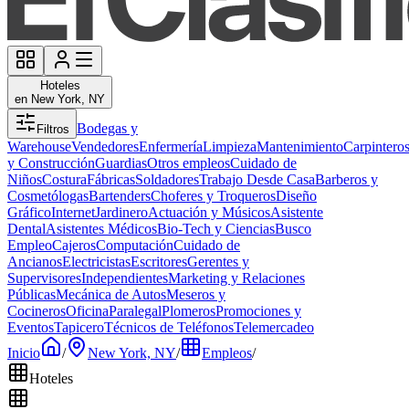
Hoteles
en New York, NY
Bodegas y
Filtros
Warehouse
Vendedores
Enfermería
Limpieza
Mantenimiento
Carpintero
y Construcción
Guardias
Otros empleos
Cuidado de
Niños
Costura
Fábricas
Soldadores
Trabajo Desde Casa
Barberos y
Cosmetólogas
Bartenders
Choferes y Troqueros
Diseño
Gráfico
Internet
Jardinero
Actuación y Músicos
Asistente
Dental
Asistentes Médicos
Bio-Tech y Ciencias
Busco
Empleo
Cajeros
Computación
Cuidado de
Ancianos
Electricistas
Escritores
Gerentes y
Supervisores
Independientes
Marketing y Relaciones
Públicas
Mecánica de Autos
Meseros y
Cocineros
Oficina
Paralegal
Plomeros
Promociones y
Eventos
Tapicero
Técnicos de Teléfonos
Telemercadeo
Inicio
/
New York, NY
/
Empleos
/
Hoteles