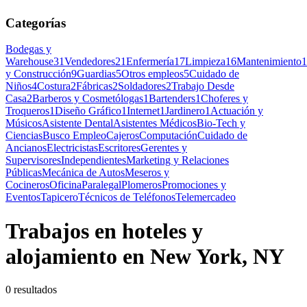
Categorías
Bodegas y
Warehouse
31
Vendedores
21
Enfermería
17
Limpieza
16
Mantenimiento
1
y Construcción
9
Guardias
5
Otros empleos
5
Cuidado de
Niños
4
Costura
2
Fábricas
2
Soldadores
2
Trabajo Desde
Casa
2
Barberos y Cosmetólogas
1
Bartenders
1
Choferes y
Troqueros
1
Diseño Gráfico
1
Internet
1
Jardinero
1
Actuación y
Músicos
Asistente Dental
Asistentes Médicos
Bio-Tech y
Ciencias
Busco Empleo
Cajeros
Computación
Cuidado de
Ancianos
Electricistas
Escritores
Gerentes y
Supervisores
Independientes
Marketing y Relaciones
Públicas
Mecánica de Autos
Meseros y
Cocineros
Oficina
Paralegal
Plomeros
Promociones y
Eventos
Tapicero
Técnicos de Teléfonos
Telemercadeo
Trabajos en hoteles y
alojamiento en New York, NY
0 resultados