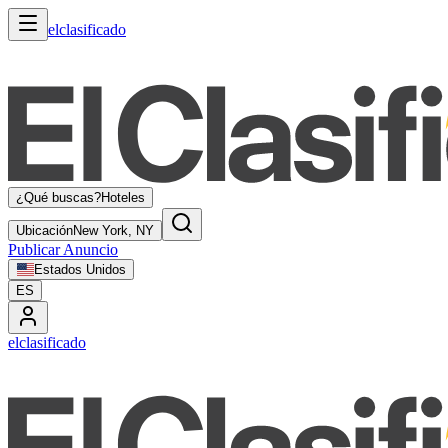
elclasificado
¿Qué buscas?
Hoteles
Ubicación
New York, NY
Publicar Anuncio
Estados Unidos
ES
elclasificado