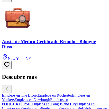
Asistente Médico Certificado Remoto - Bilingüe
Ruso
New York, NY
Descubre más
Empleos en The Bronx
Empleos en Rochester
Empleos en
Yonkers
Empleos en Newburgh
Empleos en
POUGHKEEPSIE
Empleos en Long Island City
Empleos en
Chautauqua
Empleos en Binghamton
Empleos en Buffalo
Empleos en