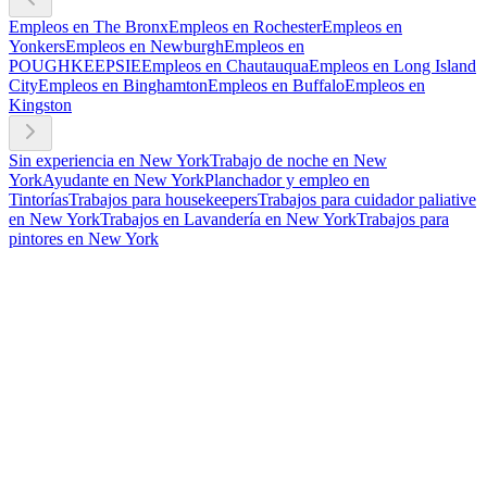
Empleos en The Bronx
Empleos en Rochester
Empleos en
Yonkers
Empleos en Newburgh
Empleos en
POUGHKEEPSIE
Empleos en Chautauqua
Empleos en Long Island
City
Empleos en Binghamton
Empleos en Buffalo
Empleos en
Kingston
Sin experiencia en New York
Trabajo de noche en New
York
Ayudante en New York
Planchador y empleo en
Tintorías
Trabajos para housekeepers
Trabajos para cuidador paliative
en New York
Trabajos en Lavandería en New York
Trabajos para
pintores en New York