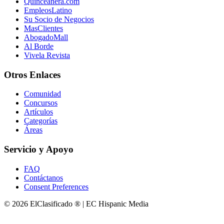
Quinceanera.com
EmpleosLatino
Su Socio de Negocios
MasClientes
AbogadoMall
Al Borde
Vivela Revista
Otros Enlaces
Comunidad
Concursos
Artículos
Categorías
Áreas
Servicio y Apoyo
FAQ
Contáctanos
Consent Preferences
© 2026 ElClasificado ® | EC Hispanic Media