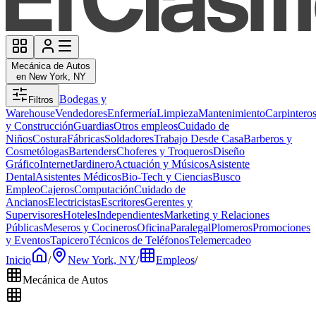
Mecánica de Autos
en New York, NY
Bodegas y
Filtros
Warehouse
Vendedores
Enfermería
Limpieza
Mantenimiento
Carpintero
y Construcción
Guardias
Otros empleos
Cuidado de
Niños
Costura
Fábricas
Soldadores
Trabajo Desde Casa
Barberos y
Cosmetólogas
Bartenders
Choferes y Troqueros
Diseño
Gráfico
Internet
Jardinero
Actuación y Músicos
Asistente
Dental
Asistentes Médicos
Bio-Tech y Ciencias
Busco
Empleo
Cajeros
Computación
Cuidado de
Ancianos
Electricistas
Escritores
Gerentes y
Supervisores
Hoteles
Independientes
Marketing y Relaciones
Públicas
Meseros y Cocineros
Oficina
Paralegal
Plomeros
Promociones
y Eventos
Tapicero
Técnicos de Teléfonos
Telemercadeo
Inicio
/
New York, NY
/
Empleos
/
Mecánica de Autos