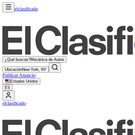
elclasificado
¿Qué buscas?
Mecánica de Autos
Ubicación
New York, NY
Publicar Anuncio
Estados Unidos
ES
elclasificado