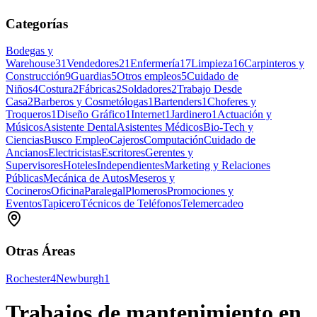
Categorías
Bodegas y
Warehouse
31
Vendedores
21
Enfermería
17
Limpieza
16
Carpinteros y
Construcción
9
Guardias
5
Otros empleos
5
Cuidado de
Niños
4
Costura
2
Fábricas
2
Soldadores
2
Trabajo Desde
Casa
2
Barberos y Cosmetólogas
1
Bartenders
1
Choferes y
Troqueros
1
Diseño Gráfico
1
Internet
1
Jardinero
1
Actuación y
Músicos
Asistente Dental
Asistentes Médicos
Bio-Tech y
Ciencias
Busco Empleo
Cajeros
Computación
Cuidado de
Ancianos
Electricistas
Escritores
Gerentes y
Supervisores
Hoteles
Independientes
Marketing y Relaciones
Públicas
Mecánica de Autos
Meseros y
Cocineros
Oficina
Paralegal
Plomeros
Promociones y
Eventos
Tapicero
Técnicos de Teléfonos
Telemercadeo
Otras Áreas
Rochester
4
Newburgh
1
Trabajos de mantenimiento en