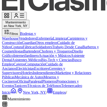
Mantenimiento
en New York, NY
Bodegas y
Filtros
Warehouse
Vendedores
Enfermería
Limpieza
Carpinteros y
Construcción
Guardias
Otros empleos
Cuidado de
Niños
Costura
Fábricas
Soldadores
Trabajo Desde Casa
Barberos y
Cosmetólogas
Bartenders
Choferes y Troqueros
Diseño
Gráfico
Internet
Jardinero
Actuación y Músicos
Asistente
Dental
Asistentes Médicos
Bio-Tech y Ciencias
Busco
Empleo
Cajeros
Computación
Cuidado de
Ancianos
Electricistas
Escritores
Gerentes y
Supervisores
Hoteles
Independientes
Marketing y Relaciones
Públicas
Mecánica de Autos
Meseros y
Cocineros
Oficina
Paralegal
Plomeros
Promociones y
Eventos
Tapicero
Técnicos de Teléfonos
Telemercadeo
Inicio
/
New York, NY
/
Empleos
/
Mantenimiento