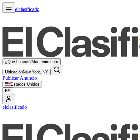
elclasificado
¿Qué buscas?
Mantenimiento
Ubicación
New York, NY
Publicar Anuncio
Estados Unidos
ES
elclasificado