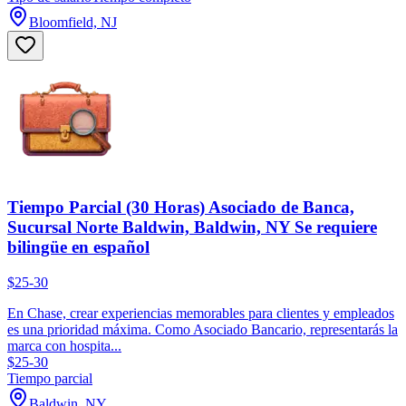
Bloomfield, NJ
Tiempo Parcial (30 Horas) Asociado de Banca,
Sucursal Norte Baldwin, Baldwin, NY Se requiere
bilingüe en español
$25-30
En Chase, crear experiencias memorables para clientes y empleados
es una prioridad máxima. Como Asociado Bancario, representarás la
marca con hospita...
$25-30
Tiempo parcial
Baldwin, NY