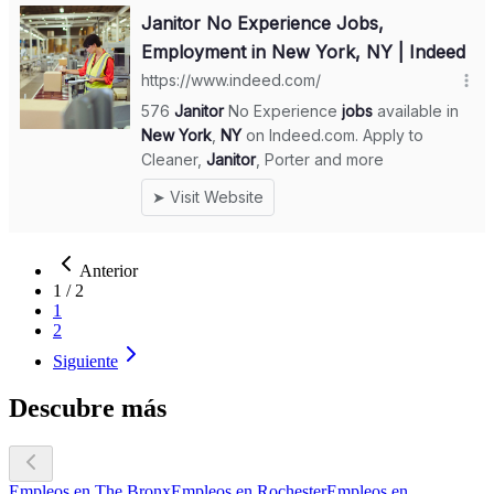
Anterior
1
/
2
1
2
Siguiente
Descubre más
Empleos en The Bronx
Empleos en Rochester
Empleos en