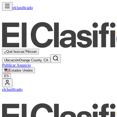
elclasificado
¿Qué buscas?
Nissan
Ubicación
Orange County, CA
Publicar Anuncio
Estados Unidos
ES
elclasificado