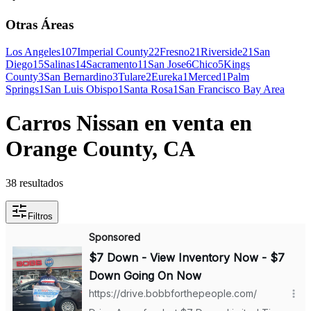
Otras Áreas
Los Angeles
107
Imperial County
22
Fresno
21
Riverside
21
San
Diego
15
Salinas
14
Sacramento
11
San Jose
6
Chico
5
Kings
County
3
San Bernardino
3
Tulare
2
Eureka
1
Merced
1
Palm
Springs
1
San Luis Obispo
1
Santa Rosa
1
San Francisco Bay Area
Carros Nissan en venta en
Orange County, CA
38 resultados
Filtros