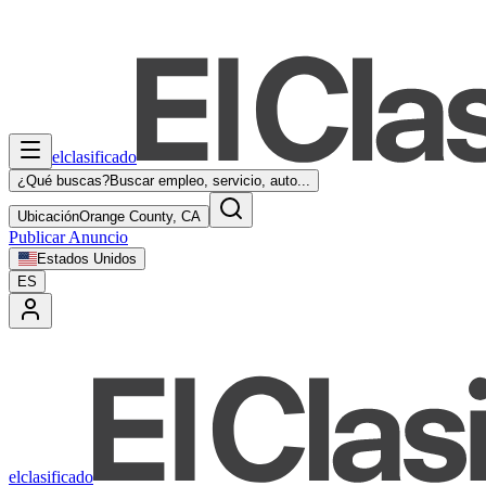
elclasificado
¿Qué buscas?
Buscar empleo, servicio, auto...
Ubicación
Orange County, CA
Publicar Anuncio
Estados Unidos
ES
elclasificado