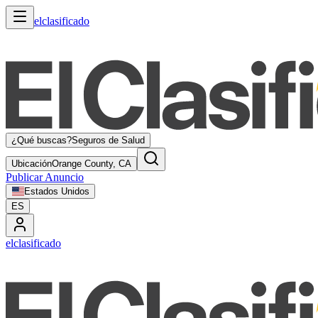
elclasificado
¿Qué buscas?
Seguros de Salud
Ubicación
Orange County, CA
Publicar Anuncio
Estados Unidos
ES
elclasificado