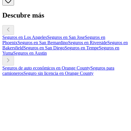
Descubre más
Seguros en Los Angeles
Seguros en San Jose
Seguros en
Phoenix
Seguros en San Bernardino
Seguros en Riverside
Seguros en
Bakersfield
Seguros en San Diego
Seguros en Tempe
Seguros en
Yuma
Seguros en Austin
Seguros de auto económicos en Orange County
Seguros para
camioneros
Seguro sin licencia en Orange County