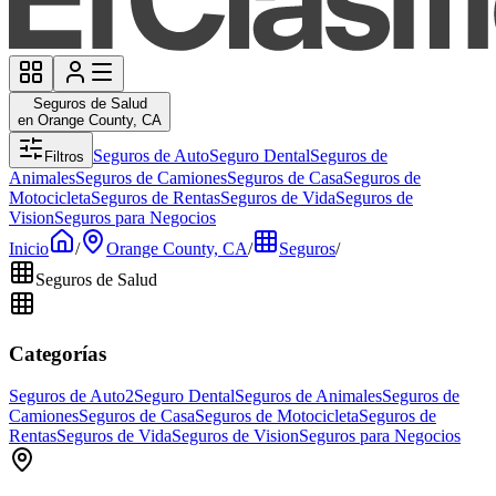
Seguros de Salud
en Orange County, CA
Seguros de Auto
Seguro Dental
Seguros de
Filtros
Animales
Seguros de Camiones
Seguros de Casa
Seguros de
Motocicleta
Seguros de Rentas
Seguros de Vida
Seguros de
Vision
Seguros para Negocios
Inicio
/
Orange County, CA
/
Seguros
/
Seguros de Salud
Categorías
Seguros de Auto
2
Seguro Dental
Seguros de Animales
Seguros de
Camiones
Seguros de Casa
Seguros de Motocicleta
Seguros de
Rentas
Seguros de Vida
Seguros de Vision
Seguros para Negocios