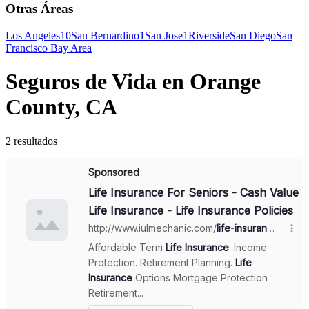
Otras Áreas
Los Angeles
10
San Bernardino
1
San Jose
1
Riverside
San Diego
San
Francisco Bay Area
Seguros de Vida en Orange
County, CA
2 resultados