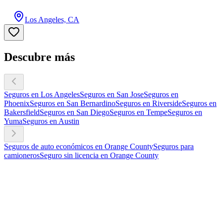
Los Angeles, CA
Descubre más
Seguros en Los Angeles
Seguros en San Jose
Seguros en
Phoenix
Seguros en San Bernardino
Seguros en Riverside
Seguros en
Bakersfield
Seguros en San Diego
Seguros en Tempe
Seguros en
Yuma
Seguros en Austin
Seguros de auto económicos en Orange County
Seguros para
camioneros
Seguro sin licencia en Orange County