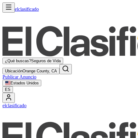
elclasificado
¿Qué buscas?
Seguros de Vida
Ubicación
Orange County, CA
Publicar Anuncio
Estados Unidos
ES
elclasificado