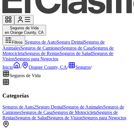
Seguros de Vida
en Orange County, CA
Seguros de Auto
Seguro Dental
Seguros de
Filtros
Animales
Seguros de Camiones
Seguros de Casa
Seguros de
Motocicleta
Seguros de Rentas
Seguros de Salud
Seguros de
Vision
Seguros para Negocios
Inicio
/
Orange County, CA
/
Seguros
/
Seguros de Vida
Categorías
Seguros de Auto
2
Seguro Dental
Seguros de Animales
Seguros de
Camiones
Seguros de Casa
Seguros de Motocicleta
Seguros de
Rentas
Seguros de Salud
Seguros de Vision
Seguros para Negocios