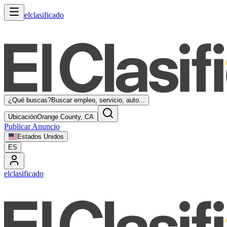
elclasificado
¿Qué buscas?
Buscar empleo, servicio, auto...
Ubicación
Orange County, CA
Publicar Anuncio
Estados Unidos
ES
elclasificado