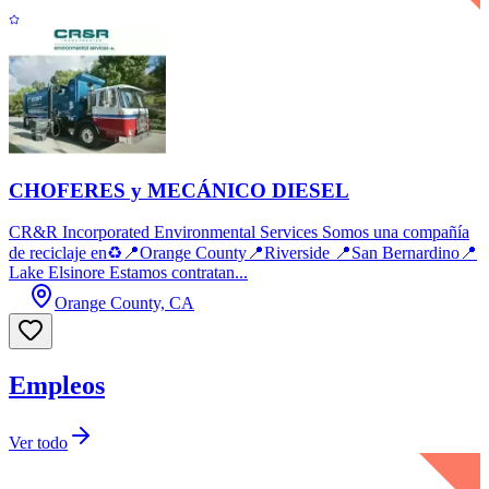
CHOFERES y MECÁNICO DIESEL
CR&R Incorporated Environmental Services Somos una compañía
de reciclaje en♻️📍Orange County📍Riverside 📍San Bernardino📍
Lake Elsinore Estamos contratan...
Orange County, CA
Empleos
Ver todo