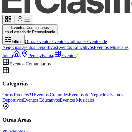
Eventos Comunitarios
en el estado de Pennsylvania
Otros Eventos
Eventos Culturales
Eventos de
Filtros
Negocios
Eventos Deportivos
Eventos Educativos
Eventos Musicales
Inicio
/
Pennsylvania
/
Eventos
/
Eventos Comunitarios
Categorías
Otros Eventos
31
Eventos Culturales
Eventos de Negocios
Eventos
Deportivos
Eventos Educativos
Eventos Musicales
Otras Áreas
Philadelphia
31