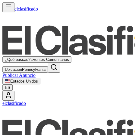
elclasificado
¿Qué buscas?
Eventos Comunitarios
Ubicación
Pennsylvania
Publicar Anuncio
Estados Unidos
ES
elclasificado