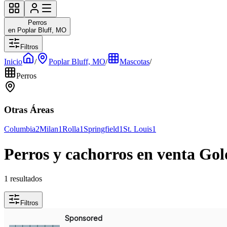
Perros
en Poplar Bluff, MO
Filtros
Inicio
/
Poplar Bluff, MO
/
Mascotas
/
Perros
Otras Áreas
Columbia
2
Milan
1
Rolla
1
Springfield
1
St. Louis
1
Perros y cachorros en venta Go
1 resultados
Filtros