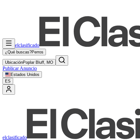
elclasificado
¿Qué buscas?
Perros
Ubicación
Poplar Bluff, MO
Publicar Anuncio
Estados Unidos
ES
elclasificado