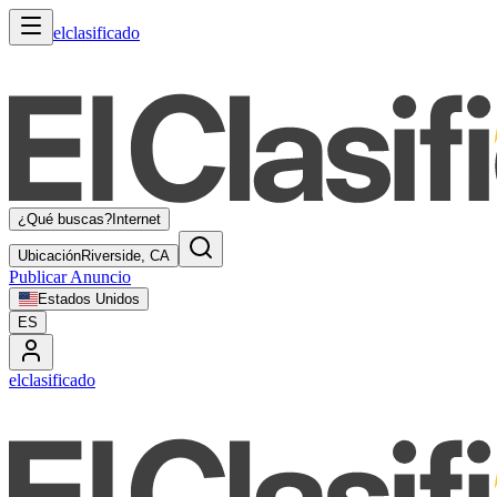
elclasificado
¿Qué buscas?
Internet
Ubicación
Riverside, CA
Publicar Anuncio
Estados Unidos
ES
elclasificado