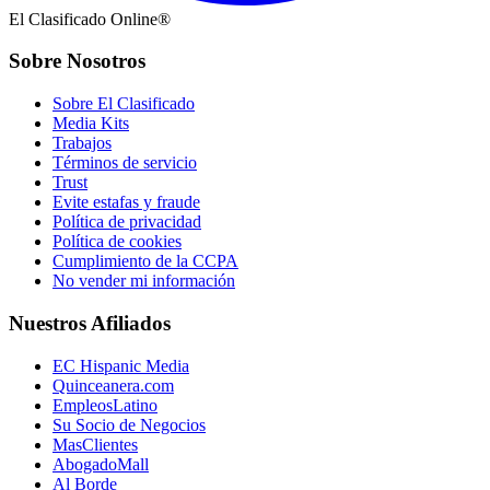
El Clasificado Online®
Sobre Nosotros
Sobre El Clasificado
Media Kits
Trabajos
Términos de servicio
Trust
Evite estafas y fraude
Política de privacidad
Política de cookies
Cumplimiento de la CCPA
No vender mi información
Nuestros Afiliados
EC Hispanic Media
Quinceanera.com
EmpleosLatino
Su Socio de Negocios
MasClientes
AbogadoMall
Al Borde