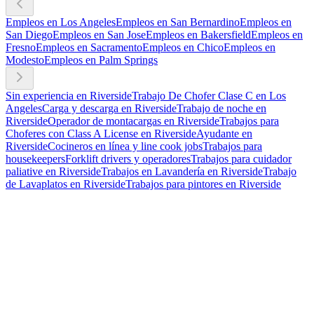
Empleos en Los Angeles
Empleos en San Bernardino
Empleos en
San Diego
Empleos en San Jose
Empleos en Bakersfield
Empleos en
Fresno
Empleos en Sacramento
Empleos en Chico
Empleos en
Modesto
Empleos en Palm Springs
Sin experiencia en Riverside
Trabajo De Chofer Clase C en Los
Angeles
Carga y descarga en Riverside
Trabajo de noche en
Riverside
Operador de montacargas en Riverside
Trabajos para
Choferes con Class A License en Riverside
Ayudante en
Riverside
Cocineros en línea y line cook jobs
Trabajos para
housekeepers
Forklift drivers y operadores
Trabajos para cuidador
paliative en Riverside
Trabajos en Lavandería en Riverside
Trabajo
de Lavaplatos en Riverside
Trabajos para pintores en Riverside