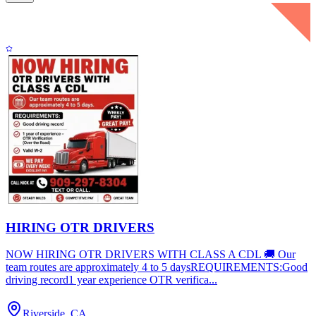
HIRING OTR DRIVERS
NOW HIRING OTR DRIVERS WITH CLASS A CDL 🚚 Our
team routes are approximately 4 to 5 daysREQUIREMENTS:Good
driving record1 year experience OTR verifica...
Riverside, CA