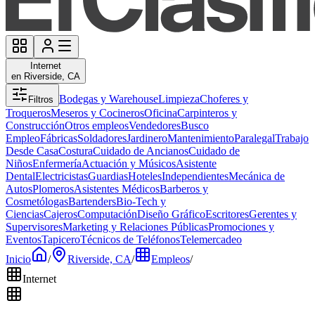
Internet
en Riverside, CA
Bodegas y Warehouse
Limpieza
Choferes y
Filtros
Troqueros
Meseros y Cocineros
Oficina
Carpinteros y
Construcción
Otros empleos
Vendedores
Busco
Empleo
Fábricas
Soldadores
Jardinero
Mantenimiento
Paralegal
Trabajo
Desde Casa
Costura
Cuidado de Ancianos
Cuidado de
Niños
Enfermería
Actuación y Músicos
Asistente
Dental
Electricistas
Guardias
Hoteles
Independientes
Mecánica de
Autos
Plomeros
Asistentes Médicos
Barberos y
Cosmetólogas
Bartenders
Bio-Tech y
Ciencias
Cajeros
Computación
Diseño Gráfico
Escritores
Gerentes y
Supervisores
Marketing y Relaciones Públicas
Promociones y
Eventos
Tapicero
Técnicos de Teléfonos
Telemercadeo
Inicio
/
Riverside, CA
/
Empleos
/
Internet