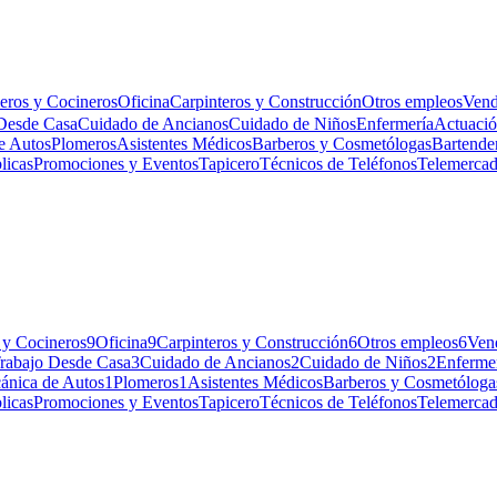
eros y Cocineros
Oficina
Carpinteros y Construcción
Otros empleos
Vend
Desde Casa
Cuidado de Ancianos
Cuidado de Niños
Enfermería
Actuació
e Autos
Plomeros
Asistentes Médicos
Barberos y Cosmetólogas
Bartende
licas
Promociones y Eventos
Tapicero
Técnicos de Teléfonos
Telemerca
 y Cocineros
9
Oficina
9
Carpinteros y Construcción
6
Otros empleos
6
Ven
rabajo Desde Casa
3
Cuidado de Ancianos
2
Cuidado de Niños
2
Enferme
ánica de Autos
1
Plomeros
1
Asistentes Médicos
Barberos y Cosmetóloga
licas
Promociones y Eventos
Tapicero
Técnicos de Teléfonos
Telemerca