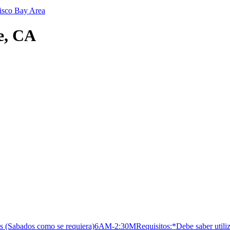
isco Bay Area
e, CA
s (Sabados como se requiera)6AM-2:30MRequisitos:*Debe saber utilizar