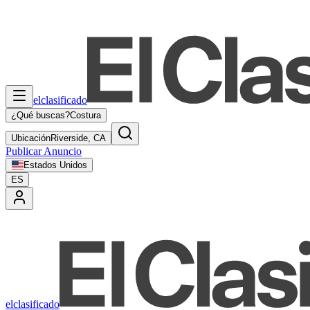
elclasificado
¿Qué buscas?
Costura
Ubicación
Riverside, CA
Publicar Anuncio
Estados Unidos
ES
elclasificado