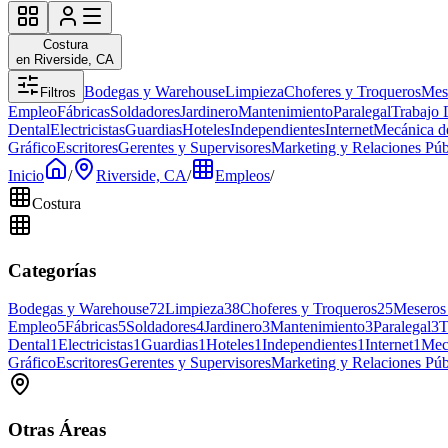
Costura
en Riverside, CA
Bodegas y Warehouse
Limpieza
Choferes y Troqueros
Mes
Filtros
Empleo
Fábricas
Soldadores
Jardinero
Mantenimiento
Paralegal
Trabajo 
Dental
Electricistas
Guardias
Hoteles
Independientes
Internet
Mecánica d
Gráfico
Escritores
Gerentes y Supervisores
Marketing y Relaciones Púb
Inicio
/
Riverside, CA
/
Empleos
/
Costura
Categorías
Bodegas y Warehouse
72
Limpieza
38
Choferes y Troqueros
25
Meseros
Empleo
5
Fábricas
5
Soldadores
4
Jardinero
3
Mantenimiento
3
Paralegal
3
T
Dental
1
Electricistas
1
Guardias
1
Hoteles
1
Independientes
1
Internet
1
Mec
Gráfico
Escritores
Gerentes y Supervisores
Marketing y Relaciones Púb
Otras Áreas