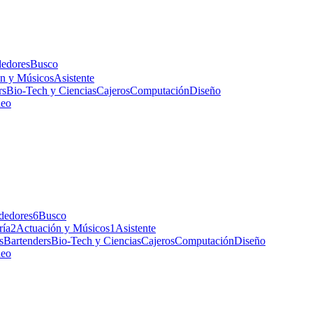
edores
Busco
n y Músicos
Asistente
rs
Bio-Tech y Ciencias
Cajeros
Computación
Diseño
deo
dedores
6
Busco
ría
2
Actuación y Músicos
1
Asistente
s
Bartenders
Bio-Tech y Ciencias
Cajeros
Computación
Diseño
deo