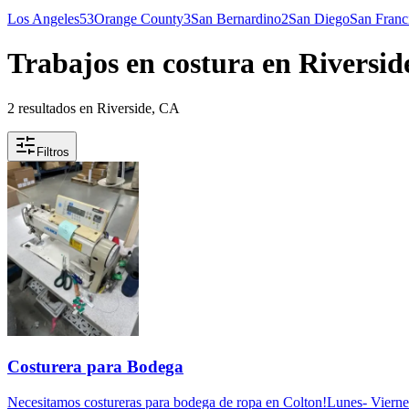
Los Angeles
53
Orange County
3
San Bernardino
2
San Diego
San Franc
Trabajos en costura en Riversid
2 resultados en Riverside, CA
Filtros
Costurera para Bodega
Necesitamos costureras para bodega de ropa en Colton!Lunes- Vierne