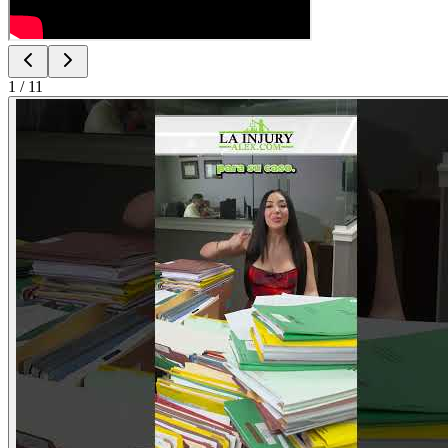
1
/
11