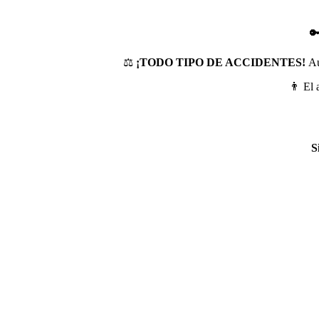

‍⚖️
¡TODO TIPO DE ACCIDENTES!
Au
👨 El 
S