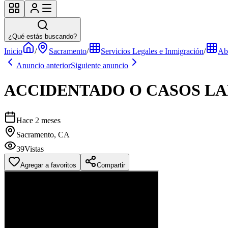
¿Qué estás buscando?
Inicio
/
Sacramento
/
Servicios Legales e Inmigración
/
Ab
Anuncio anterior
Siguiente anuncio
ACCIDENTADO O CASOS L
Hace 2 meses
Sacramento, CA
39
Vistas
Agregar a favoritos
Compartir