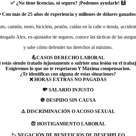
✅ ¿No tiene licencias, ni seguro? ¡Podemos ayudarle! 🙌
 Con más de 25 años de experiencia y millones de dólares ganados
to, camión, moto, bicicleta, peatón, caídas en la calle o tienda, accidente
abogado Alex, ex-ajustador de seguros, conoce las tácticas de las asegu
y sabe cómo defender tus derechos al máximo.
💪CASOS DERECHO LABORAL
i estás siendo tratado injustamente o sufriste una lesión en el trabaj
Exigiremos lo que no te respetaron Y Máxima compensacion.
¿Te identificas con alguna de estas situaciones?
❌ HORAS EXTRAS NO PAGADAS
💸 SALARIO INJUSTO
🚫 DESPIDO SIN CAUSA
⚠️ DISCRIMINACIÓN O ACOSO SEXUAL
😠 HOSTIGAMIENTO LABORAL
📉 NEGACIÓN DE BENEFICIOS DE DESEMPLEO