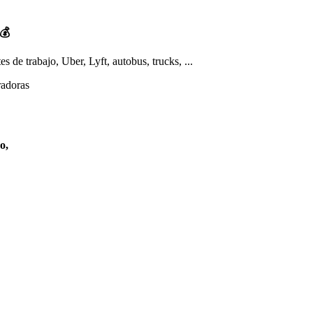
💰
s de trabajo, Uber, Lyft, autobus, trucks, ...
radoras
o,