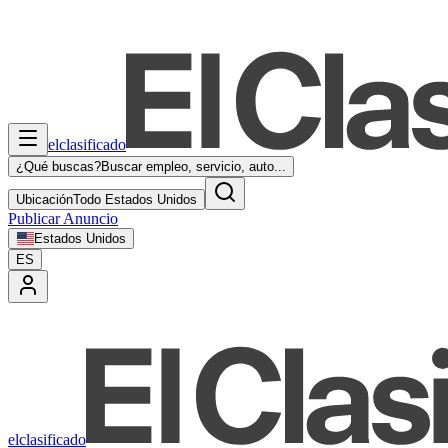
elclasificado
¿Qué buscas?
Buscar empleo, servicio, auto...
Ubicación
Todo Estados Unidos
Publicar Anuncio
Estados Unidos
ES
elclasificado