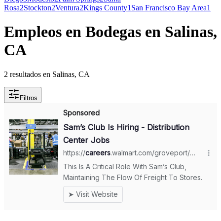
Rosa
2
Stockton
2
Ventura
2
Kings County
1
San Francisco Bay Area
1
Empleos en Bodegas en Salinas,
CA
2 resultados en Salinas, CA
Filtros