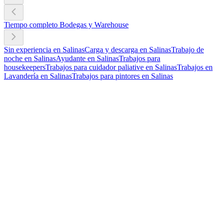
Tiempo completo Bodegas y Warehouse
Sin experiencia en Salinas
Carga y descarga en Salinas
Trabajo de
noche en Salinas
Ayudante en Salinas
Trabajos para
housekeepers
Trabajos para cuidador paliative en Salinas
Trabajos en
Lavandería en Salinas
Trabajos para pintores en Salinas