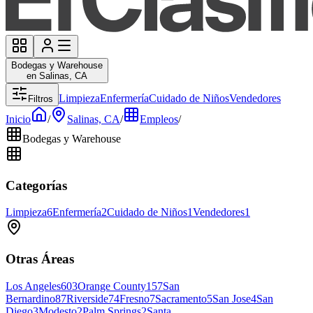
Bodegas y Warehouse
en Salinas, CA
Limpieza
Enfermería
Cuidado de Niños
Vendedores
Filtros
Inicio
/
Salinas, CA
/
Empleos
/
Bodegas y Warehouse
Categorías
Limpieza
6
Enfermería
2
Cuidado de Niños
1
Vendedores
1
Otras Áreas
Los Angeles
603
Orange County
157
San
Bernardino
87
Riverside
74
Fresno
7
Sacramento
5
San Jose
4
San
Diego
3
Modesto
2
Palm Springs
2
Santa