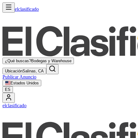
elclasificado
¿Qué buscas?
Bodegas y Warehouse
Ubicación
Salinas, CA
Publicar Anuncio
Estados Unidos
ES
elclasificado