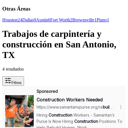
Otras Áreas
Houston
24
Dallas
9
Austin
6
Fort Worth
2
Brownsville
1
Plano
1
Trabajos de carpintería y
construcción en San Antonio,
TX
4 resultados
Filtros