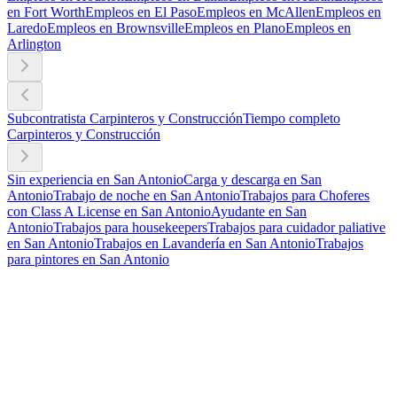
en Fort Worth
Empleos en El Paso
Empleos en McAllen
Empleos en
Laredo
Empleos en Brownsville
Empleos en Plano
Empleos en
Arlington
Subcontratista Carpinteros y Construcción
Tiempo completo
Carpinteros y Construcción
Sin experiencia en San Antonio
Carga y descarga en San
Antonio
Trabajo de noche en San Antonio
Trabajos para Choferes
con Class A License en San Antonio
Ayudante en San
Antonio
Trabajos para housekeepers
Trabajos para cuidador paliative
en San Antonio
Trabajos en Lavandería en San Antonio
Trabajos
para pintores en San Antonio