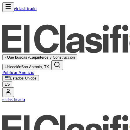
elclasificado
¿Qué buscas?
Carpinteros y Construcción
Ubicación
San Antonio, TX
Publicar Anuncio
Estados Unidos
ES
elclasificado