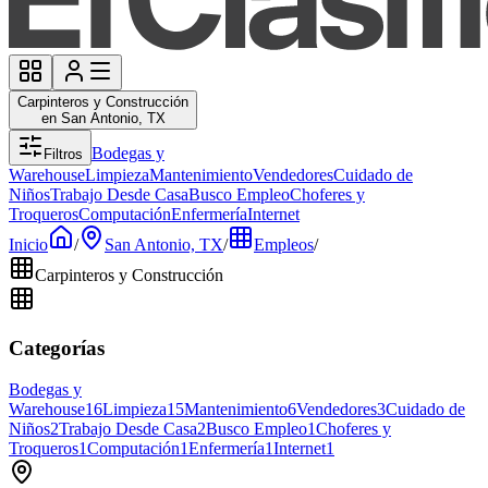
Carpinteros y Construcción
en San Antonio, TX
Bodegas y
Filtros
Warehouse
Limpieza
Mantenimiento
Vendedores
Cuidado de
Niños
Trabajo Desde Casa
Busco Empleo
Choferes y
Troqueros
Computación
Enfermería
Internet
Inicio
/
San Antonio, TX
/
Empleos
/
Carpinteros y Construcción
Categorías
Bodegas y
Warehouse
16
Limpieza
15
Mantenimiento
6
Vendedores
3
Cuidado de
Niños
2
Trabajo Desde Casa
2
Busco Empleo
1
Choferes y
Troqueros
1
Computación
1
Enfermería
1
Internet
1