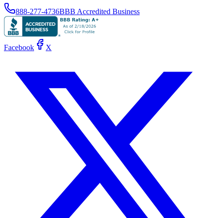
888-277-4736
BBB Accredited Business
Facebook
X