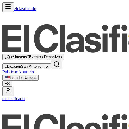
elclasificado
¿Qué buscas?
Eventos Deportivos
Ubicación
San Antonio, TX
Publicar Anuncio
Estados Unidos
ES
elclasificado