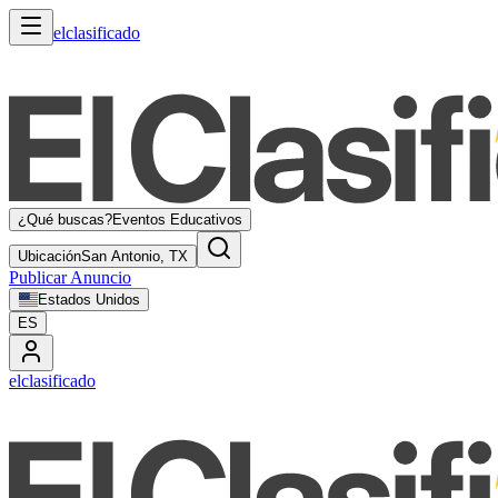
elclasificado
¿Qué buscas?
Eventos Educativos
Ubicación
San Antonio, TX
Publicar Anuncio
Estados Unidos
ES
elclasificado