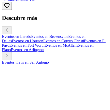
Descubre más
Eventos en Laredo
Eventos en Brownsville
Eventos en
Dallas
Eventos en Houston
Eventos en Corpus Christi
Eventos en El
Paso
Eventos en Fort Worth
Eventos en McAllen
Eventos en
Plano
Eventos en Arlington
Eventos gratis en San Antonio