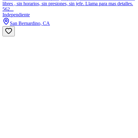
libres , sin horarios, sin presiones, sin jefe. Llama para mas detalles.
562...
Independiente
San Bernardino, CA