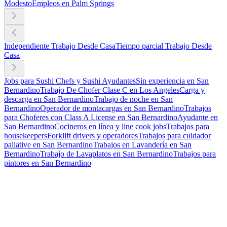
Modesto
Empleos en Palm Springs
Independiente Trabajo Desde Casa
Tiempo parcial Trabajo Desde
Casa
Jobs para Sushi Chefs y Sushi Ayudantes
Sin experiencia en San
Bernardino
Trabajo De Chofer Clase C en Los Angeles
Carga y
descarga en San Bernardino
Trabajo de noche en San
Bernardino
Operador de montacargas en San Bernardino
Trabajos
para Choferes con Class A License en San Bernardino
Ayudante en
San Bernardino
Cocineros en línea y line cook jobs
Trabajos para
housekeepers
Forklift drivers y operadores
Trabajos para cuidador
paliative en San Bernardino
Trabajos en Lavandería en San
Bernardino
Trabajo de Lavaplatos en San Bernardino
Trabajos para
pintores en San Bernardino