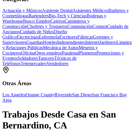
Actuación y Músicos
Asistente Dental
Asistentes Médicos
Barberos y
Cosmetólogas
Bartenders
Bio-Tech y Ciencias
Bodegas y
Warehouse
Busco Empleo
Cajeros
Carpinteros y
Construcción
Choferes y Troqueros
Computación
Costura
Cuidado de
Ancianos
Cuidado de Niños
Diseño
Gráfico
Electricistas
Enfermería
Escritores
Fábricas
Gerentes y
Supervisores
Guardias
Hoteles
Independientes
Internet
Jardinero
Limpiez
y Relaciones Públicas
Mecánica de Autos
Meseros y
Cocineros
Oficina
Otros empleos
Paralegal
Plomeros
Promociones y
Eventos
Soldadores
Tapicero
Técnicos de
Teléfonos
Telemercadeo
Vendedores
Otras Áreas
Los Angeles
Orange County
Riverside
San Diego
San Francisco Bay
Area
Trabajos Desde Casa en San
Bernardino, CA