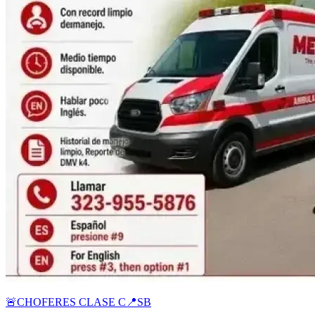
🚨CHOFERES CLASE C📍SB