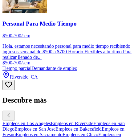
Personal Para Medio Tiempo
$500-700/sem
Hola, estamos necesitando personal para medio tiempo recibiendo
ingresos semanal de $500 a $700.Horario Flexibles a tu ritmo.Para
realizar llenado de...
$500-700/sem
Tiempo parcial
Demandante de empleo
Riverside, CA
Descubre más
Empleos en Los Angeles
Empleos en Riverside
Empleos en San
Diego
Empleos en San Jose
Empleos en Bakersfield
Empleos en
Fresno
Empleos en Sacramento
Empleos en Chico
Empleos en