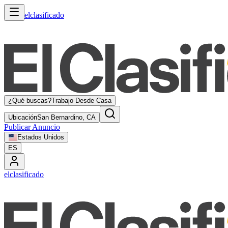
elclasificado
¿Qué buscas?
Trabajo Desde Casa
Ubicación
San Bernardino, CA
Publicar Anuncio
Estados Unidos
ES
elclasificado