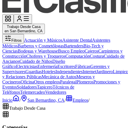
Trabajo Desde Casa
en San Bernardino, CA
Actuación y Músicos
Asistente Dental
Asistentes
Filtros
Médicos
Barberos y Cosmetólogas
Bartenders
Bio-Tech y
Ciencias
Bodegas y Warehouse
Busco Empleo
Cajeros
Carpinteros y
Construcción
Choferes y Troqueros
Computación
Costura
Cuidado de
Ancianos
Cuidado de Niños
Diseño
Gráfico
Electricistas
Enfermería
Escritores
Fábricas
Gerentes y
Supervisores
Guardias
Hoteles
Independientes
Internet
Jardinero
Limpiez
y Relaciones Públicas
Mecánica de Autos
Meseros y
Cocineros
Oficina
Otros empleos
Paralegal
Plomeros
Promociones y
Eventos
Soldadores
Tapicero
Técnicos de
Teléfonos
Telemercadeo
Vendedores
Inicio
/
San Bernardino, CA
/
Empleos
/
Trabajo Desde Casa
Categorías