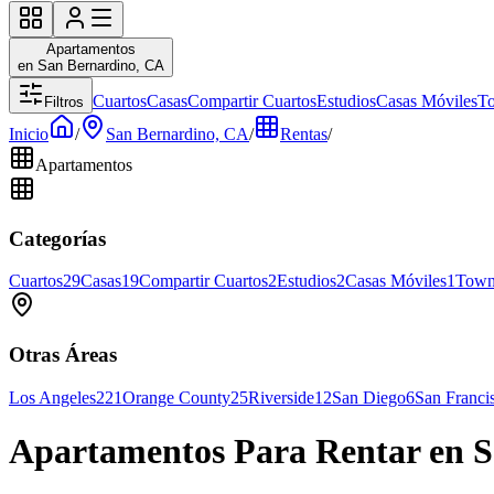
Apartamentos
en San Bernardino, CA
Cuartos
Casas
Compartir Cuartos
Estudios
Casas Móviles
T
Filtros
Inicio
/
San Bernardino, CA
/
Rentas
/
Apartamentos
Categorías
Cuartos
29
Casas
19
Compartir Cuartos
2
Estudios
2
Casas Móviles
1
Town
Otras Áreas
Los Angeles
221
Orange County
25
Riverside
12
San Diego
6
San Franci
Apartamentos Para Rentar en 