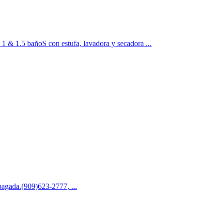
añoS con estufa, lavadora y secadora ...
agada.(909)623-2777, ...