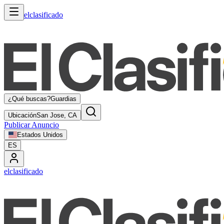
elclasificado
¿Qué buscas?
Guardias
Ubicación
San Jose, CA
Publicar Anuncio
Estados Unidos
ES
elclasificado