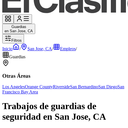
Guardias
en San Jose, CA
Filtros
Inicio
/
San Jose, CA
/
Empleos
/
Guardias
Otras Áreas
Los Angeles
Orange County
Riverside
San Bernardino
San Diego
San
Francisco Bay Area
Trabajos de guardias de
seguridad en San Jose, CA