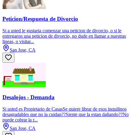
Peticion/Respuesta de Divorcio
Si a usted le gustaria comenzar una peticion de divorcio, o si le
entregaron una peticion de divorcio, no dude en llamar a nuestras
lineas, o visitar...
San Jose, CA
Desalojos - Demanda
Si usted es Propietario de CasasSe quiere librar de esos inquilinos
desagradables que no la cuidan??Siente que la estan dañando??No
puede cobrar la r...
San Jose, CA