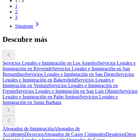
1
/
3
1
2
3
Siguiente
Descubre más
Servicios Legales e Inmigración en Los Angeles
Servicios Legales e
Inmigración en Riverside
Servicios Legales e Inmigración en San
Bernardino
Servicios Legales e Inmigración en San Diego
Servicios
Legales e Inmigración en Bakersfield
Servicios Legales e
Inmigración en Ventura
Servicios Legales e Inmigración en
Fresno
Servicios Legales e Inmigración en San Luis Obispo
Servicios
Legales e Inmigración en Palm Springs
Servicios Legales e
Inmigración en Santa Barbara
Abogados de Inmigración
Abogados de
Accidentes
Divorcios
Abogados de Casos Criminales
Desalojos
Otros
Servicios Legales e Inmigración
Abogados de Casos