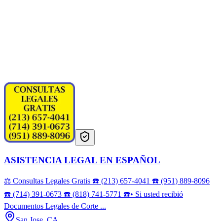
ASISTENCIA LEGAL EN ESPAÑOL
⚖️ Consultas Legales Gratis ☎️ (213) 657-4041 ☎️ (951) 889-8096
☎️ (714) 391-0673 ☎️ (818) 741-5771 ☎️• Si usted recibió
Documentos Legales de Corte ...
San Jose, CA