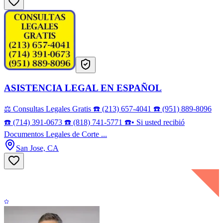
ASISTENCIA LEGAL EN ESPAÑOL
⚖️ Consultas Legales Gratis ☎️ (213) 657-4041 ☎️ (951) 889-8096
☎️ (714) 391-0673 ☎️ (818) 741-5771 ☎️• Si usted recibió
Documentos Legales de Corte ...
San Jose, CA