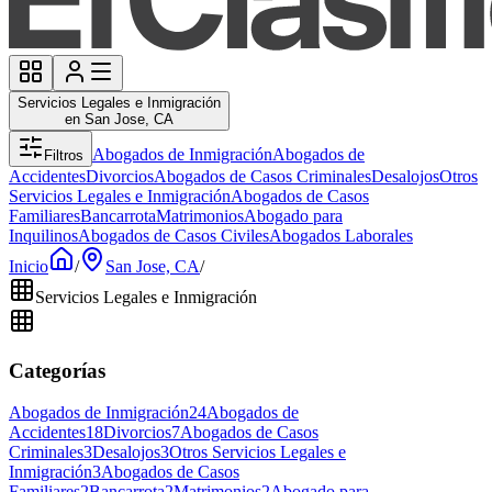
Servicios Legales e Inmigración
en San Jose, CA
Abogados de Inmigración
Abogados de
Filtros
Accidentes
Divorcios
Abogados de Casos Criminales
Desalojos
Otros
Servicios Legales e Inmigración
Abogados de Casos
Familiares
Bancarrota
Matrimonios
Abogado para
Inquilinos
Abogados de Casos Civiles
Abogados Laborales
Inicio
/
San Jose, CA
/
Servicios Legales e Inmigración
Categorías
Abogados de Inmigración
24
Abogados de
Accidentes
18
Divorcios
7
Abogados de Casos
Criminales
3
Desalojos
3
Otros Servicios Legales e
Inmigración
3
Abogados de Casos
Familiares
2
Bancarrota
2
Matrimonios
2
Abogado para