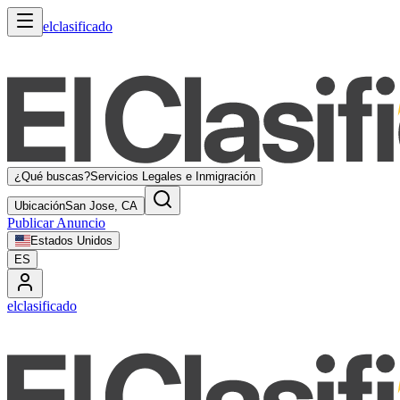
elclasificado
¿Qué buscas?
Servicios Legales e Inmigración
Ubicación
San Jose, CA
Publicar Anuncio
Estados Unidos
ES
elclasificado