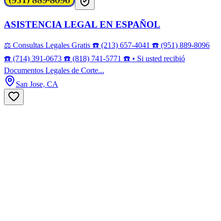
ASISTENCIA LEGAL EN ESPAÑOL
⚖️ Consultas Legales Gratis ☎️ (213) 657-4041 ☎️ (951) 889-8096
☎️ (714) 391-0673 ☎️ (818) 741-5771 ☎️ • Si usted recibió
Documentos Legales de Corte...
San Jose, CA