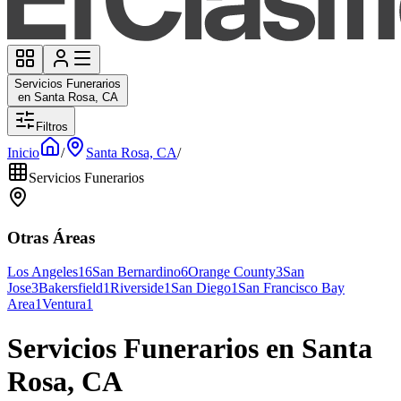
Servicios Funerarios
en Santa Rosa, CA
Filtros
Inicio
/
Santa Rosa, CA
/
Servicios Funerarios
Otras Áreas
Los Angeles
16
San Bernardino
6
Orange County
3
San
Jose
3
Bakersfield
1
Riverside
1
San Diego
1
San Francisco Bay
Area
1
Ventura
1
Servicios Funerarios en Santa
Rosa, CA