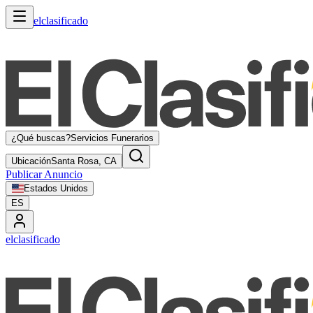
elclasificado
¿Qué buscas?
Servicios Funerarios
Ubicación
Santa Rosa, CA
Publicar Anuncio
Estados Unidos
ES
elclasificado