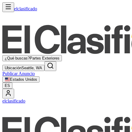
elclasificado
¿Qué buscas?
Partes Exteriores
Ubicación
Seattle, WA
Publicar Anuncio
Estados Unidos
ES
elclasificado