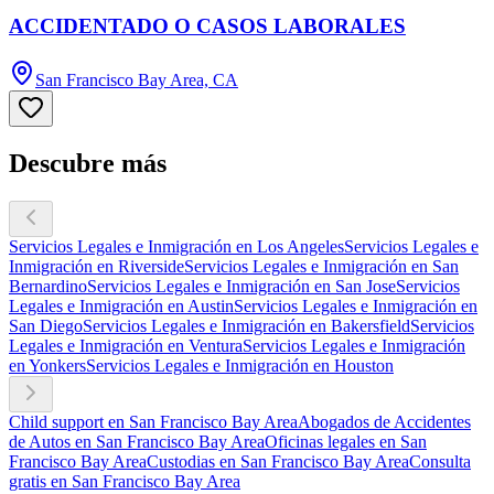
ACCIDENTADO O CASOS LABORALES
San Francisco Bay Area, CA
Descubre más
Servicios Legales e Inmigración en Los Angeles
Servicios Legales e
Inmigración en Riverside
Servicios Legales e Inmigración en San
Bernardino
Servicios Legales e Inmigración en San Jose
Servicios
Legales e Inmigración en Austin
Servicios Legales e Inmigración en
San Diego
Servicios Legales e Inmigración en Bakersfield
Servicios
Legales e Inmigración en Ventura
Servicios Legales e Inmigración
en Yonkers
Servicios Legales e Inmigración en Houston
Child support en San Francisco Bay Area
Abogados de Accidentes
de Autos en San Francisco Bay Area
Oficinas legales en San
Francisco Bay Area
Custodias en San Francisco Bay Area
Consulta
gratis en San Francisco Bay Area