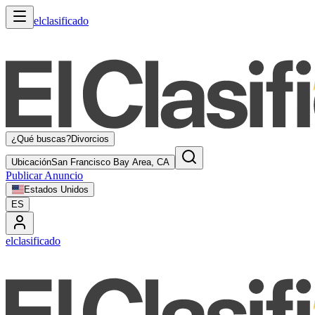
elclasificado
¿Qué buscas?
Divorcios
Ubicación
San Francisco Bay Area, CA
Publicar Anuncio
Estados Unidos
ES
elclasificado