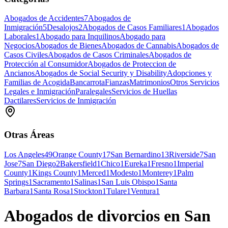
Abogados de Accidentes
7
Abogados de
Inmigración
5
Desalojos
2
Abogados de Casos Familiares
1
Abogados
Laborales
1
Abogado para Inquilinos
Abogado para
Negocios
Abogados de Bienes
Abogados de Cannabis
Abogados de
Casos Civiles
Abogados de Casos Criminales
Abogados de
Protección al Consumidor
Abogados de Proteccion de
Ancianos
Abogados de Social Security y Disability
Adopciones y
Familias de Acogida
Bancarrota
Fianzas
Matrimonios
Otros Servicios
Legales e Inmigración
Paralegales
Servicios de Huellas
Dactilares
Servicios de Inmigración
Otras Áreas
Los Angeles
49
Orange County
17
San Bernardino
13
Riverside
7
San
Jose
7
San Diego
2
Bakersfield
1
Chico
1
Eureka
1
Fresno
1
Imperial
County
1
Kings County
1
Merced
1
Modesto
1
Monterey
1
Palm
Springs
1
Sacramento
1
Salinas
1
San Luis Obispo
1
Santa
Barbara
1
Santa Rosa
1
Stockton
1
Tulare
1
Ventura
1
Abogados de divorcios en San