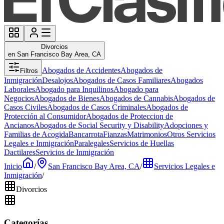
Divorcios
en San Francisco Bay Area, CA
Abogados de Accidentes
Abogados de
Filtros
Inmigración
Desalojos
Abogados de Casos Familiares
Abogados
Laborales
Abogado para Inquilinos
Abogado para
Negocios
Abogados de Bienes
Abogados de Cannabis
Abogados de
Casos Civiles
Abogados de Casos Criminales
Abogados de
Protección al Consumidor
Abogados de Proteccion de
Ancianos
Abogados de Social Security y Disability
Adopciones y
Familias de Acogida
Bancarrota
Fianzas
Matrimonios
Otros Servicios
Legales e Inmigración
Paralegales
Servicios de Huellas
Dactilares
Servicios de Inmigración
Inicio
/
San Francisco Bay Area, CA
/
Servicios Legales e
Inmigración
/
Divorcios
Categorías