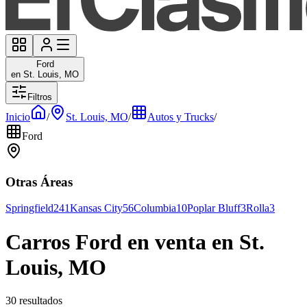
Ford
en St. Louis, MO
Filtros
Inicio
/
St. Louis, MO
/
Autos y Trucks
/
Ford
Otras Áreas
Springfield
241
Kansas City
56
Columbia
10
Poplar Bluff
3
Rolla
3
Carros Ford en venta en St.
Louis, MO
30 resultados