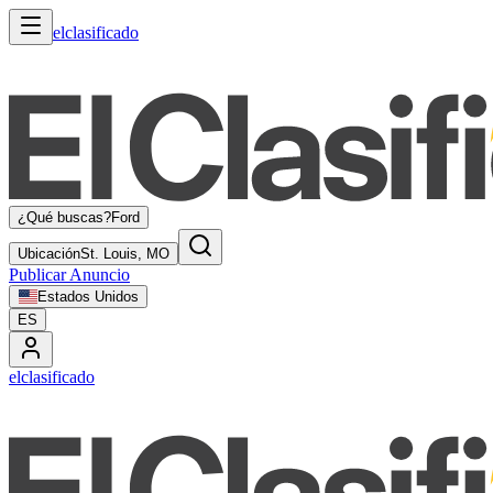
elclasificado
¿Qué buscas?
Ford
Ubicación
St. Louis, MO
Publicar Anuncio
Estados Unidos
ES
elclasificado