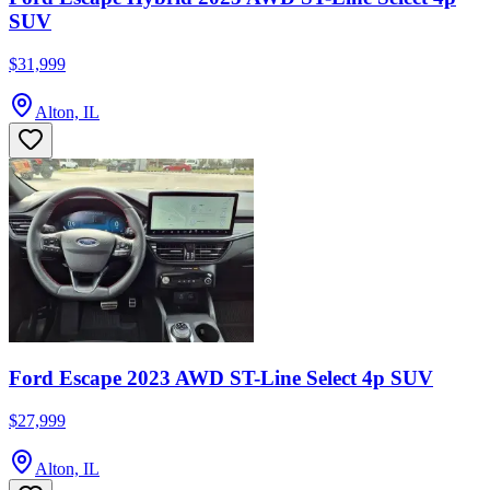
SUV
$31,999
Alton, IL
Ford Escape 2023 AWD ST-Line Select 4p SUV
$27,999
Alton, IL