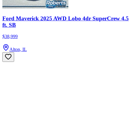
Ford Maverick 2025 AWD Lobo 4dr SuperCrew 4.5
ft. SB
$38,999
Alton, IL