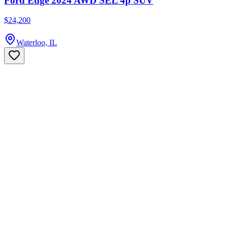
Ford Edge 2024 AWD SEL 4p SUV
$24,200
Waterloo, IL