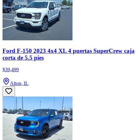
Ford F-150 2023 4x4 XL 4 puertas SuperCrew caja
corta de 5.5 pies
$39,499
Alton, IL