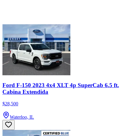
Ford F-150 2023 4x4 XLT 4p SuperCab 6.5 ft.
Cabina Extendida
$28,500
Waterloo, IL