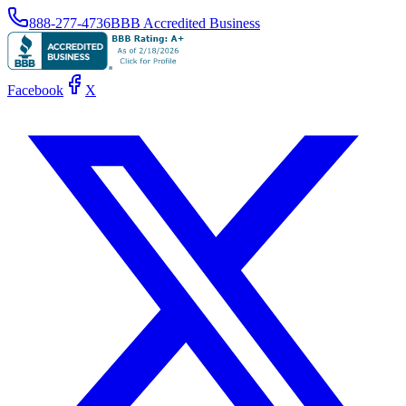
888-277-4736
BBB Accredited Business
Facebook
X