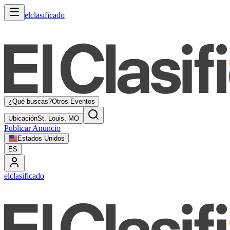
elclasificado
¿Qué buscas?
Otros Eventos
Ubicación
St. Louis, MO
Publicar Anuncio
Estados Unidos
ES
elclasificado