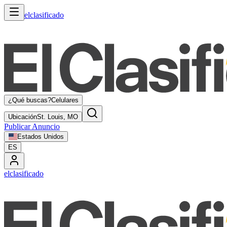
elclasificado
¿Qué buscas?
Celulares
Ubicación
St. Louis, MO
Publicar Anuncio
Estados Unidos
ES
elclasificado