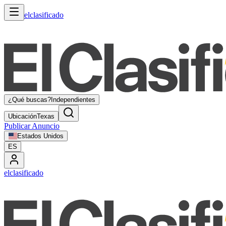
elclasificado
¿Qué buscas?
Independientes
Ubicación
Texas
Publicar Anuncio
Estados Unidos
ES
elclasificado