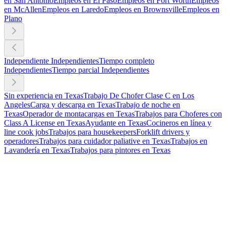
en San Antonio
Empleos en El Paso
Empleos en Fort Worth
Empleos
en McAllen
Empleos en Laredo
Empleos en Brownsville
Empleos en
Plano
Independiente Independientes
Tiempo completo
Independientes
Tiempo parcial Independientes
Sin experiencia en Texas
Trabajo De Chofer Clase C en Los
Angeles
Carga y descarga en Texas
Trabajo de noche en
Texas
Operador de montacargas en Texas
Trabajos para Choferes con
Class A License en Texas
Ayudante en Texas
Cocineros en línea y
line cook jobs
Trabajos para housekeepers
Forklift drivers y
operadores
Trabajos para cuidador paliative en Texas
Trabajos en
Lavandería en Texas
Trabajos para pintores en Texas