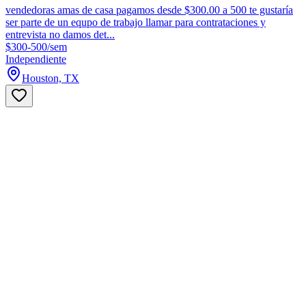
vendedoras amas de casa pagamos desde $300.00 a 500 te gustaría
ser parte de un equpo de trabajo llamar para contrataciones y
entrevista no damos det...
$300-500/sem
Independiente
Houston, TX